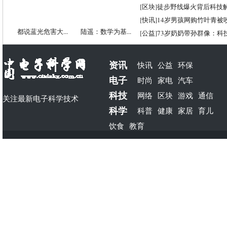
[
区块
]
徒步野线爆火背后科技
[
快讯
]
14岁男孩网购竹叶青被
都说蓝光危害大...
陆遥：数学为基...
[
公益
]
73岁奶奶带孙群像：科
资讯
快讯
公益
环保
电子
时尚
家电
汽车
科技
网络
区块
游戏
通信
关注最新电子科学技术
科学
科普
健康
家居
育儿
饮食
教育