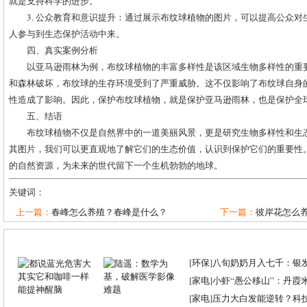
就是支持科学的进步。
3. 公众教育和意识提升：通过展示布纹球植物的图片，可以提高公众
人参与到生态保护活动中来。
四、真实案例分析
以亚马逊雨林为例，布纹球植物的丰富多样性是该区域生物多样性的重
和森林破坏，布纹球的生存环境受到了严重威胁。这不仅影响了布纹球自身
性造成了影响。因此，保护布纹球植物，就是保护亚马逊雨林，也是保护全
五、结语
布纹球植物不仅是自然界中的一道美丽风景，更是研究生物多样性和生
其图片，我们可以更直观地了解它们的生态价值，认识到保护它们的重要性
的自然资源，为未来的世代留下一个生机勃勃的地球。
关键词：
上一篇：
春峰怎么养殖？春峰是什么？
下一篇：
彼岸花怎么
[
环保
]
八旬奶奶月入七千：银
[
家电
]
小虾“愚公移山”：丹霞米虾
[
家电
]
压力大白发能逆转？科