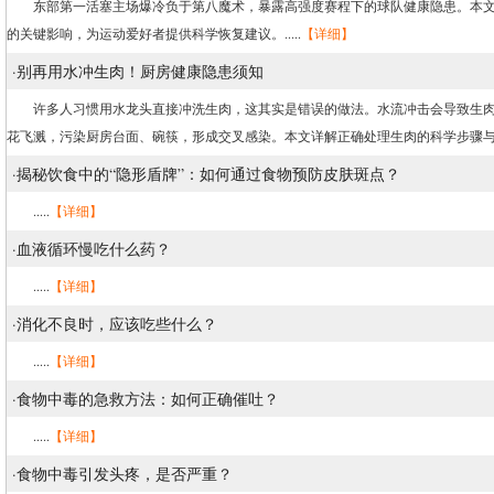
东部第一活塞主场爆冷负于第八魔术，暴露高强度赛程下的球队健康隐患。本文
的关键影响，为运动爱好者提供科学恢复建议。.....
【详细】
·
别再用水冲生肉！厨房健康隐患须知
许多人习惯用水龙头直接冲洗生肉，这其实是错误的做法。水流冲击会导致生肉
花飞溅，污染厨房台面、碗筷，形成交叉感染。本文详解正确处理生肉的科学步骤与食品
·
揭秘饮食中的“隐形盾牌”：如何通过食物预防皮肤斑点？
.....
【详细】
·
血液循环慢吃什么药？
.....
【详细】
·
消化不良时，应该吃些什么？
.....
【详细】
·
食物中毒的急救方法：如何正确催吐？
.....
【详细】
·
食物中毒引发头疼，是否严重？