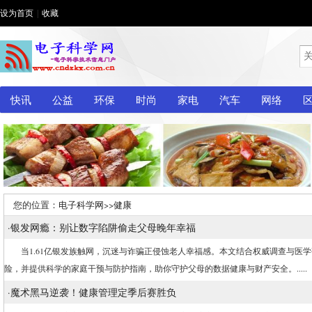
设为首页
|
收藏
快讯
公益
环保
时尚
家电
汽车
网络
您的位置：
电子科学网
>>
健康
·
银发网瘾：别让数字陷阱偷走父母晚年幸福
当1.61亿银发族触网，沉迷与诈骗正侵蚀老人幸福感。本文结合权威调查与医学
险，并提供科学的家庭干预与防护指南，助你守护父母的数据健康与财产安全。.....
·
魔术黑马逆袭！健康管理定季后赛胜负