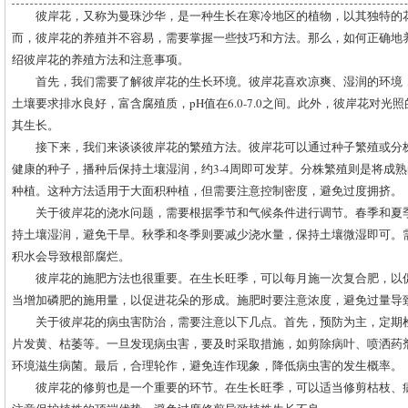
彼岸花，又称为曼珠沙华，是一种生长在寒冷地区的植物，以其独特的
而，彼岸花的养殖并不容易，需要掌握一些技巧和方法。那么，如何正确地
绍彼岸花的养殖方法和注意事项。
首先，我们需要了解彼岸花的生长环境。彼岸花喜欢凉爽、湿润的环境，适
土壤要求排水良好，富含腐殖质，pH值在6.0-7.0之间。此外，彼岸花对
其生长。
接下来，我们来谈谈彼岸花的繁殖方法。彼岸花可以通过种子繁殖或分
健康的种子，播种后保持土壤湿润，约3-4周即可发芽。分株繁殖则是将成
种植。这种方法适用于大面积种植，但需要注意控制密度，避免过度拥挤。
关于彼岸花的浇水问题，需要根据季节和气候条件进行调节。春季和夏
持土壤湿润，避免干旱。秋季和冬季则要减少浇水量，保持土壤微湿即可。
积水会导致根部腐烂。
彼岸花的施肥方法也很重要。在生长旺季，可以每月施一次复合肥，以
当增加磷肥的施用量，以促进花朵的形成。施肥时要注意浓度，避免过量导
关于彼岸花的病虫害防治，需要注意以下几点。首先，预防为主，定期
片发黄、枯萎等。一旦发现病虫害，要及时采取措施，如剪除病叶、喷洒药
环境滋生病菌。最后，合理轮作，避免连作现象，降低病虫害的发生概率。
彼岸花的修剪也是一个重要的环节。在生长旺季，可以适当修剪枯枝、