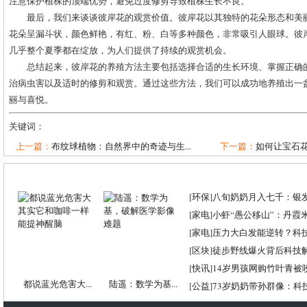
注意保护植株的顶端优势，避免过度修剪导致植株生长不良。
最后，我们来谈谈彼岸花的观赏价值。彼岸花以其独特的花朵形态和美
花朵呈漏斗状，颜色鲜艳，有红、粉、白等多种颜色，非常吸引人眼球。彼
几乎整个夏季都在绽放，为人们提供了持续的观赏机会。
总结起来，彼岸花的养殖方法主要包括选择合适的生长环境、掌握正确
治病虫害以及适时的修剪和观赏。通过这些方法，我们可以成功地养殖出一
丽与喜悦。
关键词：
上一篇：
布纹球植物：自然界中的奇迹与生...
下一篇：
如何让宝石花
[
环保
]
八旬奶奶月入七千：银
[
家电
]
小虾“愚公移山”：丹霞米虾
[
家电
]
压力大白发能逆转？科
[
区块
]
徒步野线爆火背后科技
[
快讯
]
14岁男孩网购竹叶青被
都说蓝光危害大...
陆遥：数学为基...
[
公益
]
73岁奶奶带孙群像：科