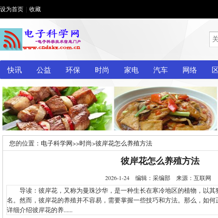
设为首页
|
收藏
快讯
公益
环保
时尚
家电
汽车
网络
您的位置：
电子科学网
>>
时尚
>
彼岸花怎么养殖方法
彼岸花怎么养殖方法
2026-1-24 编辑：采编部 来源：互联网
导读：彼岸花，又称为曼珠沙华，是一种生长在寒冷地区的植物，以其
名。然而，彼岸花的养殖并不容易，需要掌握一些技巧和方法。那么，如何
详细介绍彼岸花的养......