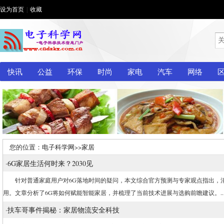
设为首页
|
收藏
快讯
公益
环保
时尚
家电
汽车
网络
您的位置：
电子科学网
>>
家居
·
6G家居生活何时来？2030见
针对普通家庭用户对6G落地时间的疑问，本文综合官方预测与专家观点指出，消费
用。文章分析了6G将如何赋能智能家居，并梳理了当前技术进展与选购前瞻建议。....
·
扶车哥事件揭秘：家居物流安全科技