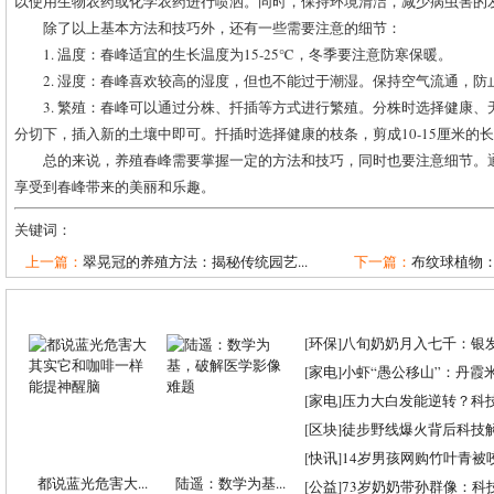
以使用生物农药或化学农药进行喷洒。同时，保持环境清洁，减少病虫害的
除了以上基本方法和技巧外，还有一些需要注意的细节：
1. 温度：春峰适宜的生长温度为15-25℃，冬季要注意防寒保暖。
2. 湿度：春峰喜欢较高的湿度，但也不能过于潮湿。保持空气流通，防
3. 繁殖：春峰可以通过分株、扦插等方式进行繁殖。分株时选择健康
分切下，插入新的土壤中即可。扦插时选择健康的枝条，剪成10-15厘米的
总的来说，养殖春峰需要掌握一定的方法和技巧，同时也要注意细节。
享受到春峰带来的美丽和乐趣。
关键词：
上一篇：
翠晃冠的养殖方法：揭秘传统园艺...
下一篇：
布纹球植物：
[
环保
]
八旬奶奶月入七千：银
[
家电
]
小虾“愚公移山”：丹霞米虾
[
家电
]
压力大白发能逆转？科
[
区块
]
徒步野线爆火背后科技
[
快讯
]
14岁男孩网购竹叶青被
都说蓝光危害大...
陆遥：数学为基...
[
公益
]
73岁奶奶带孙群像：科