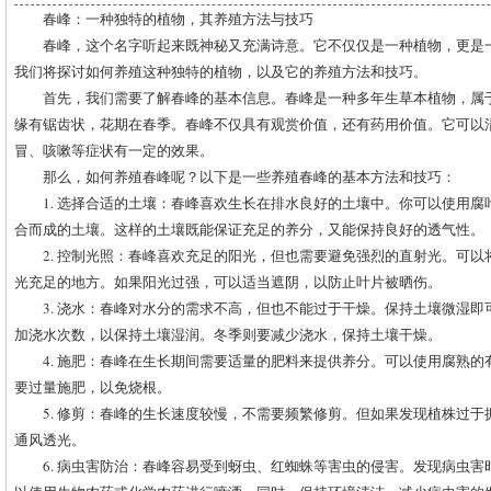
春峰：一种独特的植物，其养殖方法与技巧
春峰，这个名字听起来既神秘又充满诗意。它不仅仅是一种植物，更是
我们将探讨如何养殖这种独特的植物，以及它的养殖方法和技巧。
首先，我们需要了解春峰的基本信息。春峰是一种多年生草本植物，属
缘有锯齿状，花期在春季。春峰不仅具有观赏价值，还有药用价值。它可以
冒、咳嗽等症状有一定的效果。
那么，如何养殖春峰呢？以下是一些养殖春峰的基本方法和技巧：
1. 选择合适的土壤：春峰喜欢生长在排水良好的土壤中。你可以使用
合而成的土壤。这样的土壤既能保证充足的养分，又能保持良好的透气性。
2. 控制光照：春峰喜欢充足的阳光，但也需要避免强烈的直射光。可
光充足的地方。如果阳光过强，可以适当遮阴，以防止叶片被晒伤。
3. 浇水：春峰对水分的需求不高，但也不能过于干燥。保持土壤微湿
加浇水次数，以保持土壤湿润。冬季则要减少浇水，保持土壤干燥。
4. 施肥：春峰在生长期间需要适量的肥料来提供养分。可以使用腐熟
要过量施肥，以免烧根。
5. 修剪：春峰的生长速度较慢，不需要频繁修剪。但如果发现植株过
通风透光。
6. 病虫害防治：春峰容易受到蚜虫、红蜘蛛等害虫的侵害。发现病虫