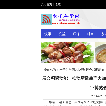
设为首页
|
收藏
快讯
公益
环保
时尚
家
您的位置：
电子科学网
>>
快讯
>
展会积聚动能，
产业博览会 4月18日在西安召开
展会积聚动能，推动新质生产力加快
业博览会
2024-4
导读： 电子信息、集成电路产业是支撑经济