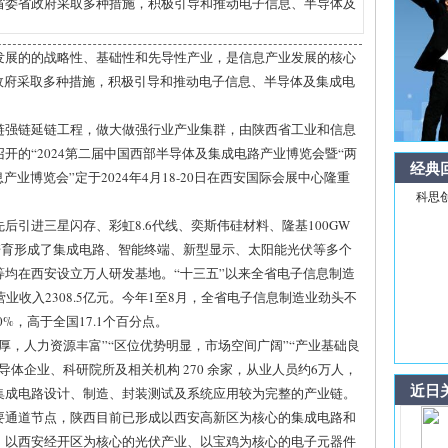
省委省政府采取多种措施，积极引导和推动电子信息、半导体及
发展的的战略性、基础性和先导性产业，是信息产业发展的核心
政府采取多种措施，积极引导和推动电子信息、半导体及集成电
链强链延链工程，做大做强行业产业集群，由陕西省工业和信息
开的“2024第二届中国西部半导体及集成电路产业博览会暨“两
经典
业博览会”定于2024年4月18-20日在西安国际会展中心隆重
科思
引进三星闪存、彩虹8.6代线、奕斯伟硅材料、隆基100GW
培育形成了集成电路、智能终端、新型显示、太阳能光伏等多个
均在西安设立万人研发基地。“十三五”以来全省电子信息制造
营业收入2308.5亿元。今年1至8月，全省电子信息制造业劲头不
%，高于全国17.1个百分点。
厚，人力资源丰富”“区位优势明显，市场空间广阔”“产业基础良
体企业、科研院所及相关机构 270 余家，从业人员约6万人，
近日
集成电路设计、制造、封装测试及系统应用较为完整的产业链。
要通道节点，陕西目前已形成以西安高新区为核心的集成电路和
、以西安经开区为核心的光伏产业、以宝鸡为核心的电子元器件