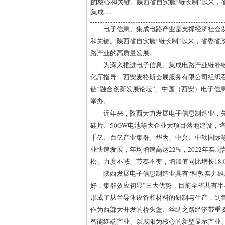
的核心和关键。陕西省自实施“链长制”以来，
集成......
电子信息、集成电路产业是支撑经济社会
和关键。陕西省自实施“链长制”以来，省委省
路产业的高质量发展。
为深入推进电子信息、集成电路产业链补
化厅指导，西安麦格斯会展服务有限公司组织召
链”融合创新发展论坛”、中国（西安）电子信息产
举办。
近年来，陕西大力发展电子信息制造业，先后
硅片、50GW电池等大企业大项目落地建设，
千亿、百亿产业集群。华为、中兴、中软国际等
业快速发展，年均增速高达22%，2022年实现
松、力度不减、节奏不变，增加值同比增长18.0
陕西发展电子信息制造业具有“科教实力雄
好，集群效应初显”三大优势，目前全省共有半导
形成了从半导体设备和材料
的研制与生产，到
作为西部大开发的桥头堡、丝绸之路经济带重
智能终端产业、以咸阳为核心的新型显示产业