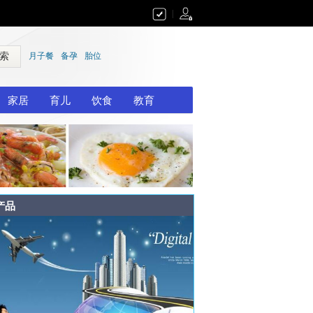
|
 索
月子餐
备孕
胎位
家居
育儿
饮食
教育
产品