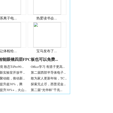
系离子电...
热爱读书会...
让体检给...
宝马发布了...
智能眼镜四层FPC板也可以免费...
致态TiPro90...
Office学习 有搭子更高...
新实验室开放平...
第二届西部半导体电子...
聚动能，推动新...
敢为家人更新年味，TC...
提升超30%，腾
探索无止尽，西普尼金...
升30%+，火山...
第二届“光华杯”千兆...