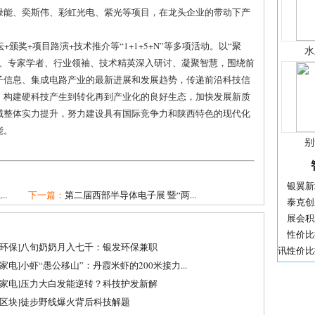
绿能、奕斯伟、彩虹光电、紫光等项目，在龙头企业的带动下产
颁奖+项目路演+技术推介等“1+1+5+N”等多项活动。以“聚
水
导、专家学者、行业领袖、技术精英深入研讨、凝聚智慧，围绕前
子信息、集成电路产业的最新进展和发展趋势，传递前沿科技信
，构建硬科技产生到转化再到产业化的良好生态，加快发展新质
域整体实力提升，努力建设具有国际竞争力和陕西特色的现代化
能。
别
银翼新境 
.
下一篇：
第二届西部半导体电子展 暨“两...
泰克创
展会积
性价比
环保
]
八旬奶奶月入七千：银发环保兼职
讯...
性价比提
家电
]
小虾“愚公移山”：丹霞米虾的200米接力...
家电
]
压力大白发能逆转？科技护发新解
区块
]
徒步野线爆火背后科技解题