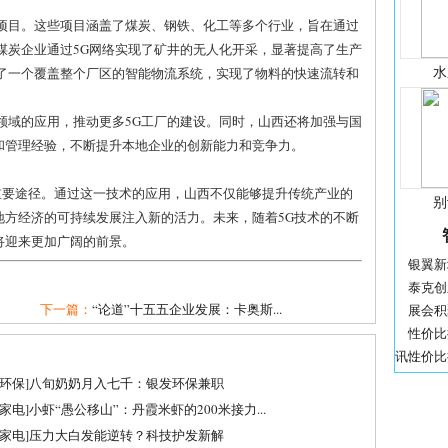
设项目。这些项目涵盖了煤炭、钢铁、化工等多个行业，旨在通过
煤炭企业通过5G网络实现了矿井的无人化开采，显著提高了生产
水
立了一个覆盖整个厂区的智能物流系统，实现了物料的快速流转和
领域的应用，推动更多5G工厂的建设。同时，山西还将加强与国
和管理经验，不断提升本地企业的创新能力和竞争力。
重要途径。通过这一技术的应用，山西不仅能够提升传统产业的
别
地方经济的可持续发展注入新的活力。未来，随着5G技术的不断
将迎来更加广阔的前景。
银翼新境 
泰克创
下一篇：
“论道”十五五企业发展：卡奥斯...
展会积
性价比
讯...
性价比提
环保
]
八旬奶奶月入七千：银发环保兼职
家电
]
小虾“愚公移山”：丹霞米虾的200米接力...
家电
]
压力大白发能逆转？科技护发新解