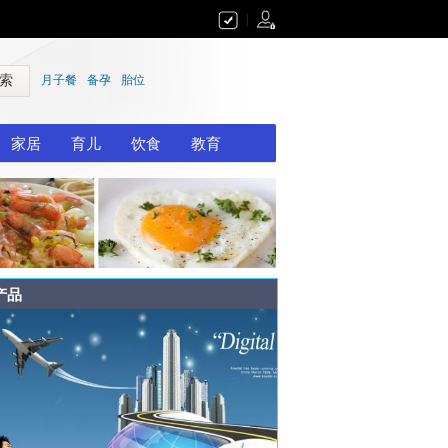
|
 索
月子餐
备孕
胎位
家居
育儿
饮食
教育
产品