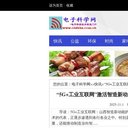
设为首页
|
收藏
快讯
公益
环保
时尚
家
您的位置：
电子科学网
>>
快讯
>
“5G+工业互
“5G+工业互联网”激活智造新
2025-1
导读：5G+工业互联网：山西智造新动能的
术的代表，正逐步渗透到各行各业之中。特别
量，还能推动制造业向智......