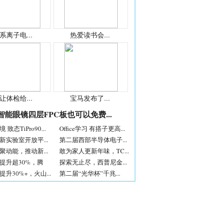
系离子电...
热爱读书会...
让体检给...
宝马发布了...
智能眼镜四层FPC板也可以免费...
致态TiPro90...
Office学习 有搭子更高...
新实验室开放平...
第二届西部半导体电子...
聚动能，推动新...
敢为家人更新年味，TC...
提升超30%，腾
探索无止尽，西普尼金...
升30%+，火山...
第二届“光华杯”千兆...