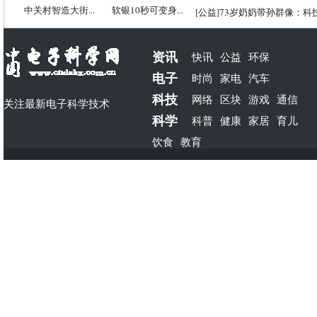
中关村智造大街...
软银10秒可变身...
[
公益
]
73岁奶奶带孙群像：科
资讯
快讯
公益
环保
电子
时尚
家电
汽车
科技
网络
区块
游戏
通信
关注最新电子科学技术
科学
科普
健康
家居
育儿
饮食
教育