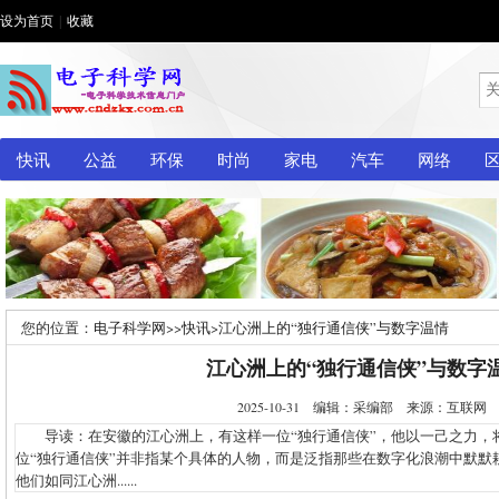
设为首页
|
收藏
快讯
公益
环保
时尚
家电
汽车
网络
您的位置：
电子科学网
>>
快讯
>
江心洲上的“独行通信侠”与数字温情
江心洲上的“独行通信侠”与数字
2025-10-31 编辑：采编部 来源：互联
导读：在安徽的江心洲上，有这样一位“独行通信侠”，他以一己之力，
位“独行通信侠”并非指某个具体的人物，而是泛指那些在数字化浪潮中默默
他们如同江心洲......