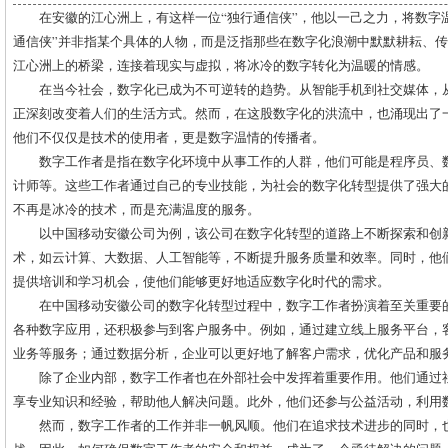
在安徽的江心洲上，有这样一位“独行通信侠”，他以一己之力，将数字
通信侠”并非指某个具体的人物，而是泛指那些在数字化浪潮中默默耕耘、
江心洲上的桥梁，连接着现实与虚拟，将冰冷的数字转化为温暖的情感。
在当今社会，数字化已成为不可逆转的趋势。从智能手机到社交媒体，
正深刻改变着人们的生活方式。然而，在这股数字化的洪流中，也涌现出了
他们不仅仅是技术的使用者，更是数字温情的传播者。
数字工作者是指在数字化环境中从事工作的人群，他们可能是程序员、数
计师等。这些工作者通过自己的专业技能，为社会的数字化转型提供了强大
不再是冰冷的技术，而是充满温度的服务。
以中国移动安徽公司为例，该公司在数字化转型的道路上不断探索和创
术，如云计算、大数据、人工智能等，不断提升服务质量和效率。同时，他
提供培训和学习机会，使他们能够更好地适应数字化时代的需求。
在中国移动安徽公司的数字化转型过程中，数字工作者扮演着至关重要
各种数字应用，还积极参与到客户服务中。例如，通过建立线上服务平台，
业务等服务；通过数据分析，企业可以更好地了解客户需求，优化产品和服
除了企业内部，数字工作者也在外部社会中发挥着重要作用。他们通过
享专业知识和经验，帮助他人解决问题。此外，他们还参与公益活动，利用
然而，数字工作者的工作并非一帆风顺。他们在追求技术进步的同时，