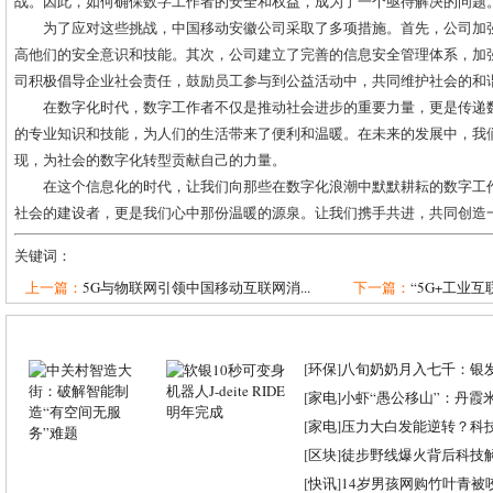
战。因此，如何确保数字工作者的安全和权益，成为了一个亟待解决的问题
为了应对这些挑战，中国移动安徽公司采取了多项措施。首先，公司加
高他们的安全意识和技能。其次，公司建立了完善的信息安全管理体系，加
司积极倡导企业社会责任，鼓励员工参与到公益活动中，共同维护社会的和
在数字化时代，数字工作者不仅是推动社会进步的重要力量，更是传递
的专业知识和技能，为人们的生活带来了便利和温暖。在未来的发展中，我
现，为社会的数字化转型贡献自己的力量。
在这个信息化的时代，让我们向那些在数字化浪潮中默默耕耘的数字工
社会的建设者，更是我们心中那份温暖的源泉。让我们携手共进，共同创造
关键词：
上一篇：
5G与物联网引领中国移动互联网消...
下一篇：
“5G+工业互
[
环保
]
八旬奶奶月入七千：银
[
家电
]
小虾“愚公移山”：丹霞米虾
[
家电
]
压力大白发能逆转？科
[
区块
]
徒步野线爆火背后科技
[
快讯
]
14岁男孩网购竹叶青被