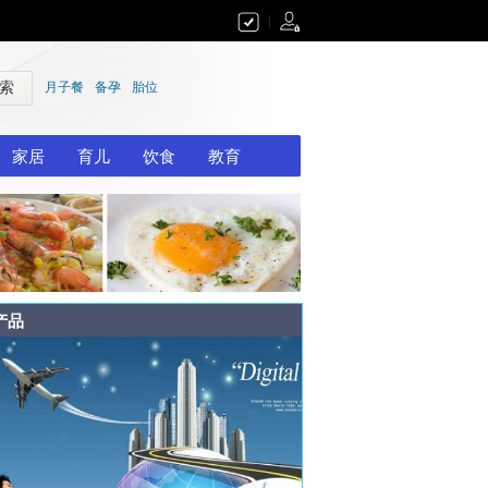
|
 索
月子餐
备孕
胎位
家居
育儿
饮食
教育
产品