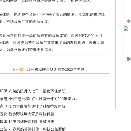
提供5G网络、智能推荐系统等服务，满足了用户的需求。
音乐体验，也为整个音乐产业带来了深远的影响。江苏电信将继续
水
用，推动音乐产业的创新发展。
咪豆乐迷们打造一场前所未有的音乐盛宴。通过5G技术的应用，
乐体验，同时也为整个音乐产业带来了新的发展机遇。未来，我
位，为咪豆乐迷们带来更多惊喜。
别
下一篇：
江苏移动联合华为举办2025世界物...
环保
]
八旬奶奶月入七千：银发环保兼职
家电
]
小虾“愚公移山”：丹霞米虾的200米接力...
家电
]
压力大白发能逆转？科技护发新解
区块
]
徒步野线爆火背后科技解题
快讯
]
14岁男孩网购竹叶青被咬伤
公益
]
73岁奶奶带孙群像：科技公益新解