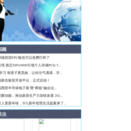
回顾
眼镜四层FPC板也可以免费打样了
 致态TiPro9000引领个人存储PCIe 5...
ice学习 有搭子更高效，让你元气满满，开...
创新实验室开放平台，正式启动！
西部半导体电子展 暨“两链”融合论...
聚动能，推动新质生产力加快发展 202...
人更新年味，TCL新年智慧生活提案来了...
关注