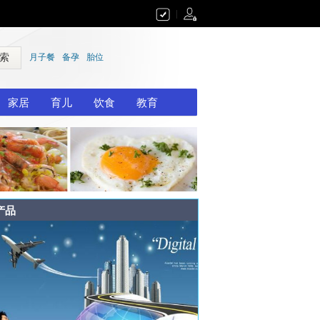
|
 索
月子餐
备孕
胎位
家居
育儿
饮食
教育
产品