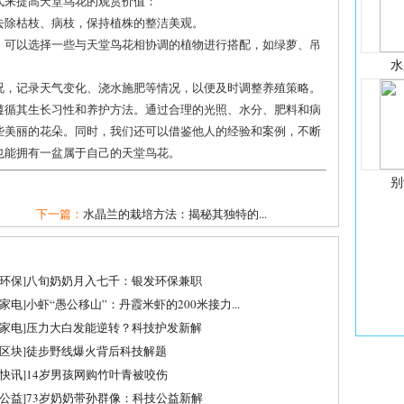
式来提高天堂鸟花的观赏价值：
，去除枯枝、病枝，保持植株的整洁美观。
时，可以选择一些与天堂鸟花相协调的植物进行搭配，如绿萝、吊
水
状况，记录天气变化、浇水施肥等情况，以便及时调整养殖策略。
遵循其生长习性和养护方法。通过合理的光照、水分、肥料和病
些美丽的花朵。同时，我们还可以借鉴他人的经验和案例，不断
也能拥有一盆属于自己的天堂鸟花。
别
下一篇：
水晶兰的栽培方法：揭秘其独特的...
环保
]
八旬奶奶月入七千：银发环保兼职
家电
]
小虾“愚公移山”：丹霞米虾的200米接力...
家电
]
压力大白发能逆转？科技护发新解
区块
]
徒步野线爆火背后科技解题
快讯
]
14岁男孩网购竹叶青被咬伤
公益
]
73岁奶奶带孙群像：科技公益新解