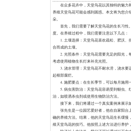
在众多花卉中，天堂鸟花以其独特的魅力
养殖天堂鸟花可能会感到困惑。本文将为您介
朵。
首先，我们需要了解天堂鸟花的生长习性。
度。在养殖过程中，我们需要注意以下几点：
1. 土壤选择：天堂鸟花喜欢疏松、肥沃、
合而成的土壤。
2. 光照条件：天堂鸟花需要充足的阳光
考虑使用植物生长灯来补充光照。
3. 浇水管理：天堂鸟花不耐水涝，浇水
起根部腐烂。
4. 施肥要点：在生长季节，可以每月施
5. 病虫害防治：天堂鸟花容易受到蚜虫
治，如喷洒杀虫剂或使用生物防治方法。
接下来，我们将通过一个真实案例来展示
张先生是一位园艺爱好者，他在自家阳台
确的养殖方法。结果，他的天堂鸟花生长缓慢
殖天堂鸟花的技巧。他按照上述方法进行养护