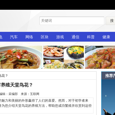
搜
电
汽车
网络
区块
游戏
通信
科普
健康
推荐
鸟花？
何养殖天堂鸟花？
-13 编辑：采编部 来源：互联网
魅力和美丽的外形赢得了人们的喜爱。然而，对于初学者来
将为您介绍天堂鸟花的养殖方法，帮助您成功繁殖并欣赏到这些