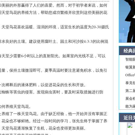
和美丽的外形赢得了人们的喜爱。然而，对于初学者来说，如何
绍天堂鸟花的养殖方法，帮助您成功繁殖并欣赏到这些美丽的花
天堂鸟花喜欢温暖、湿润的环境，适宜生长的温度为20-30摄氏
排水良好的土壤。建议使用腐叶土、园土和河沙按4:3:3的比例混
经典
，每天至少需要6小时以上的直射阳光。如果室内光线不足，可以
智能
银翼新境
要适量，保持土壤微湿即可。夏季高温时要注意避免积水，以免引
Off
泰克
用一次稀释后的液体肥料，以促进花朵的生长和开放。
第二届
、红蜘蛛等害虫的侵害。发现病虫害时，要及时采取措施进行防
展会积
如何养殖天堂鸟花。
敢为家
上养殖了一株天堂鸟花。由于缺乏经验，他一开始并没有掌握正
近日
，花朵也不够鲜艳。经过一段时间的学习，张先生终于掌握了养
，天堂鸟花逐渐恢复了生机，花朵也变得更加美丽。