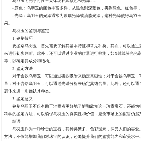
乌羽玉的光学特性主要体现在其颜色和光泽上。
- 颜色：乌羽玉的颜色丰富多样，从黑色到深蓝色，再到绿色、红色等
- 光泽：乌羽玉的光泽通常为玻璃光泽或油脂光泽，这种光泽使得乌羽
果。
乌羽玉的鉴别与鉴定
1. 鉴别技巧
要鉴别乌羽玉，首先需要了解其基本特征和常见种类。其次，可以通过
来进行初步判断。此外，还可以通过专业的仪器进行检测，如X射线荧光光谱仪
等，以确定其成分和结构。
2. 鉴定方法
对于含铁乌羽玉，可以通过磁铁吸附来确定其磁性；对于含镍乌羽玉，
量；对于含铬乌羽玉，可以通过光谱分析来确定其铬含量。此外，还可以通
裹体来进一步确认其种类。
3. 鉴定意义
鉴别乌羽玉不仅有助于消费者更好地了解和欣赏这一珍贵宝石，还能为
科学的鉴定方法，可以确保乌羽玉的真实性和价值，避免市场上的假冒伪劣
结语
乌羽玉作为一种珍贵的宝石，其种类繁多、色彩斑斓，深受人们的喜爱
方法，不仅能增加我们对珠宝的认识，还能提升我们的鉴赏能力和审美水平