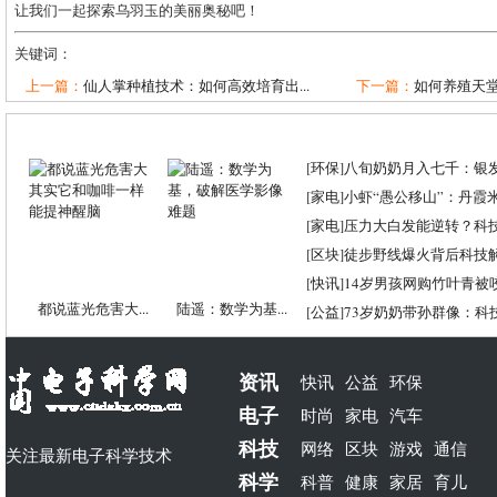
让我们一起探索乌羽玉的美丽奥秘吧！
关键词：
上一篇：
仙人掌种植技术：如何高效培育出...
下一篇：
如何养殖天
[
环保
]
八旬奶奶月入七千：银
[
家电
]
小虾“愚公移山”：丹霞米虾
[
家电
]
压力大白发能逆转？科
[
区块
]
徒步野线爆火背后科技
[
快讯
]
14岁男孩网购竹叶青被
都说蓝光危害大...
陆遥：数学为基...
[
公益
]
73岁奶奶带孙群像：科
资讯
快讯
公益
环保
电子
时尚
家电
汽车
科技
网络
区块
游戏
通信
关注最新电子科学技术
科学
科普
健康
家居
育儿