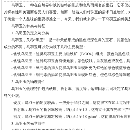
乌羽玉，一种在自然界中以其独特的形态和色彩而闻名的宝石，它不仅
其稀有性和美丽而备受人们喜爱。然而，随着人们对珠宝的需求日益增长，
了衡量一个人品味的重要标准之一。今天，我们就来探讨一下乌羽玉的种类
乌羽玉的种类与特征
1. 乌羽玉的定义与分类
乌羽玉，又称“黑玉”，是一种天然形成的黑色或深色调的宝石，其颜色
成分的不同，乌羽玉可以分为以下几种主要类型：
- 含铁乌羽玉：这类乌羽玉主要由磁铁矿（Fe3O4）组成，颜色为黑色
- 含镍乌羽玉：这种乌羽玉含有镍元素，颜色较浅，呈灰黑色或灰色，
- 含铬乌羽玉：铬元素的加入使得乌羽玉呈现出更为鲜艳的绿色或蓝绿
- 含铜乌羽玉：铜元素的添加使得乌羽玉呈现出红色、橙色或棕色等温
2. 乌羽玉的物理特性
乌羽玉的物理特性包括硬度、折射率、密度等，这些因素共同决定了乌
终的外观。
- 硬度：乌羽玉的硬度较高，一般介于6到7之间，这使得它在加工过程
- 折射率：乌羽玉的折射率较高，约为1.6至1.8，这有助于其在光线下
- 密度：乌羽玉的密度相对较高，约为3.5至4.0 g/cm³，这使得乌羽
3. 乌羽玉的光学特性