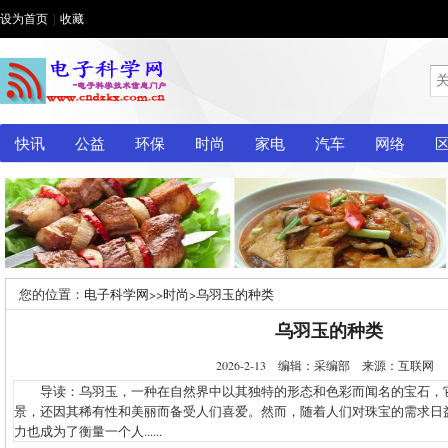
设为首页
|
收藏
快讯
公益
环保
时尚
家电
汽车
网络
您的位置：
电子科学网
>>
时尚
>
乌羽玉的种类
乌羽玉的种类
2026-2-13 编辑：采编部 来源：互联网
导读：乌羽玉，一种在自然界中以其独特的形态和色彩而闻名的宝石，
景，还因其稀有性和美丽而备受人们喜爱。然而，随着人们对珠宝的需求日
力也成为了衡量一个人......