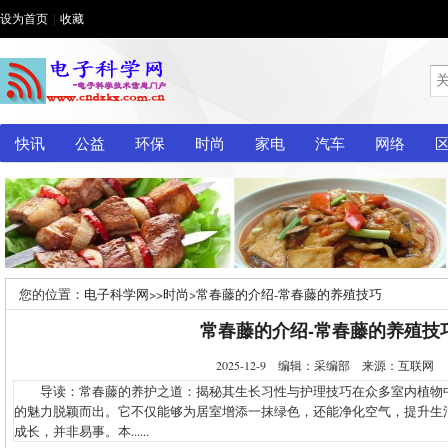
设为首页
|
收藏
快讯
公益
环保
时尚
家电
汽车
网络
您的位置：
电子科学网
>>
时尚
>
常春藤的介绍-常春藤的养殖技巧
常春藤的介绍-常春藤的养殖技
2025-12-9 编辑：采编部 来源：互联网
导读：常春藤的养护之道：揭秘其生长习性与护理技巧在众多室内植物
的魅力脱颖而出。它不仅能够为居室增添一抹绿色，还能净化空气，提升生
成长，并非易事。本......