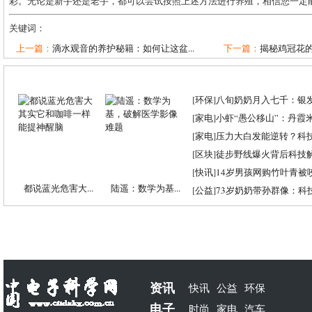
彩。无论是新手还是老手，都可以尝试按照上述方法进行养殖，相信您一定
关键词：
上一篇：
滴水观音的养护秘籍：如何让这盆...
下一篇：
揭秘鸡冠花
[
环保
]
八旬奶奶月入七千：银
[
家电
]
小虾“愚公移山”：丹霞米虾
[
家电
]
压力大白发能逆转？科
[
区块
]
徒步野线爆火背后科技
[
快讯
]
14岁男孩网购竹叶青被
都说蓝光危害大...
陆遥：数学为基...
[
公益
]
73岁奶奶带孙群像：科
资讯
快讯
公益
环保
电子
时尚
家电
汽车