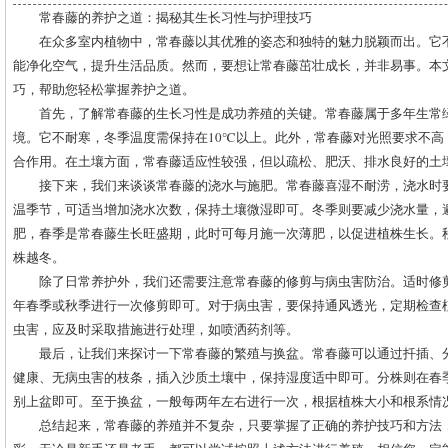
常春藤的养护之道：揭秘其生长习性与护理技巧
在众多室内植物中，常春藤以其优雅的姿态和独特的魅力脱颖而出。它
能净化空气，提升生活品质。然而，要想让常春藤茁壮成长，并非易事。本
巧，帮助您轻松掌握养护之道。
首先，了解常春藤的生长习性是成功养殖的关键。常春藤属于多年生常
境。它不耐寒，冬季温度需保持在10℃以上。此外，常春藤对光照要求不高
合作用。在土壤方面，常春藤适应性较强，但以疏松、肥沃、排水良好的土
接下来，我们来谈谈常春藤的浇水与施肥。常春藤喜湿不耐涝，浇水时要
温季节，可适当增加浇水次数，保持土壤微湿即可。冬季则要减少浇水量，
肥，春季是常春藤生长旺盛期，此时可每月施一次薄肥，以促进植株生长。
株越冬。
除了日常养护外，我们还需要注意常春藤的修剪与病虫害防治。适时修
年春季或秋季进行一次修剪即可。对于病虫害，要保持通风透光，定期检查
虫害，应及时采取措施进行处理，如喷洒药剂等。
最后，让我们来探讨一下常春藤的繁殖与换盆。常春藤可以通过扦插、
健康、无病虫害的枝条，插入沙质土壤中，保持湿度适中即可。分株则在春
别上盆即可。至于换盆，一般每两年左右进行一次，根据植株大小和根系情
总结起来，常春藤的养殖并不复杂，只要掌握了正确的养护技巧和方法