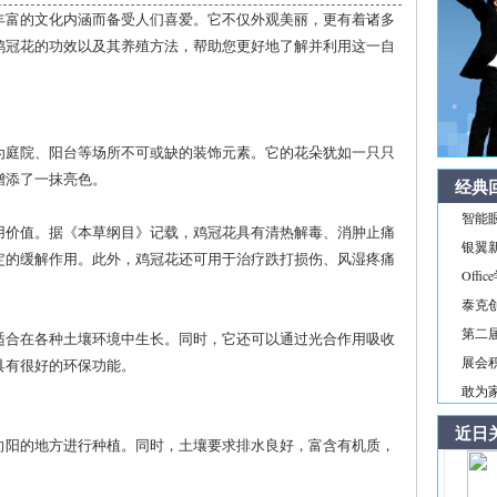
丰富的文化内涵而备受人们喜爱。它不仅外观美丽，更有着诸多
鸡冠花的功效以及其养殖方法，帮助您更好地了解并利用这一自
为庭院、阳台等场所不可或缺的装饰元素。它的花朵犹如一只只
增添了一抹亮色。
经典
智能
用价值。据《本草纲目》记载，鸡冠花具有清热解毒、消肿止痛
银翼新境
定的缓解作用。此外，鸡冠花还可用于治疗跌打损伤、风湿疼痛
Off
泰克
第二届
适合在各种土壤环境中生长。同时，它还可以通过光合作用吸收
展会积
具有很好的环保功能。
敢为家
近日
向阳的地方进行种植。同时，土壤要求排水良好，富含有机质，