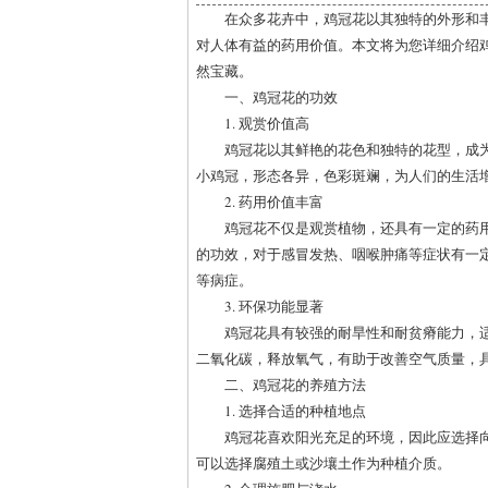
在众多花卉中，鸡冠花以其独特的外形和
对人体有益的药用价值。本文将为您详细介绍
然宝藏。
一、鸡冠花的功效
1. 观赏价值高
鸡冠花以其鲜艳的花色和独特的花型，成
小鸡冠，形态各异，色彩斑斓，为人们的生活
2. 药用价值丰富
鸡冠花不仅是观赏植物，还具有一定的药
的功效，对于感冒发热、咽喉肿痛等症状有一
等病症。
3. 环保功能显著
鸡冠花具有较强的耐旱性和耐贫瘠能力，
二氧化碳，释放氧气，有助于改善空气质量，
二、鸡冠花的养殖方法
1. 选择合适的种植地点
鸡冠花喜欢阳光充足的环境，因此应选择
可以选择腐殖土或沙壤土作为种植介质。