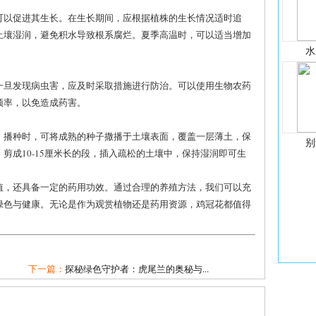
可以促进其生长。在生长期间，应根据植株的生长情况适时追
土壤湿润，避免积水导致根系腐烂。夏季高温时，可以适当增加
水
一旦发现病虫害，应及时采取措施进行防治。可以使用生物农药
频率，以免造成药害。
。播种时，可将成熟的种子撒播于土壤表面，覆盖一层薄土，保
别
剪成10-15厘米长的段，插入疏松的土壤中，保持湿润即可生
值，还具备一定的药用功效。通过合理的养殖方法，我们可以充
绿色与健康。无论是作为观赏植物还是药用资源，鸡冠花都值得
下一篇：
探秘绿色守护者：虎尾兰的奥秘与...