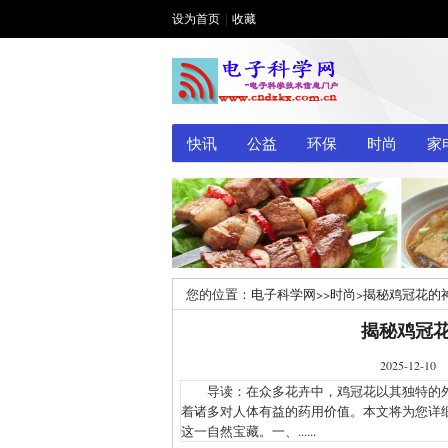
设为首页
|
收藏
快讯
公益
环保
时尚
家
您的位置：
电子科学网
>>
时尚
>
揭秘鸡冠花的
揭秘鸡冠
2025-1
导读：在众多花卉中，鸡冠花以其独特的外
着诸多对人体有益的药用价值。本文将为您详
这一自然宝藏。一、......