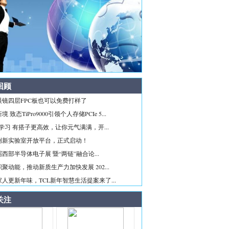
回顾
眼镜四层FPC板也可以免费打样了
 致态TiPro9000引领个人存储PCIe 5...
ice学习 有搭子更高效，让你元气满满，开...
创新实验室开放平台，正式启动！
西部半导体电子展 暨“两链”融合论...
聚动能，推动新质生产力加快发展 202...
人更新年味，TCL新年智慧生活提案来了...
关注