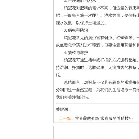
2. 合理施肥与浇水
鸡冠花对肥料的需求不高，但适量的氮肥
肥，一般每月施一次即可。浇水方面，要保持
浇水次数，以保持土壤湿度。
3. 病虫害防治
鸡冠花常见的病虫害有蚜虫、红蜘蛛等。
或低毒化学药剂进行喷洒，但要注意用药量和
4. 繁殖与养护
鸡冠花可通过播种或扦插的方式进行繁殖
持湿润。扦插时，选取健康、无病虫害的枝条，
根。
总结而言，鸡冠花不仅具有较高的观赏价
分利用这一自然宝藏，为我们的生活增添一份
我们去关注和珍惜。
关键词：
上一篇：
常春藤的介绍-常春藤的养殖技巧