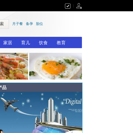
|
 索
月子餐
备孕
胎位
家居
育儿
饮食
教育
产品