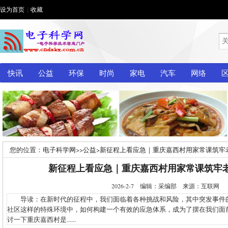
设为首页
|
收藏
快讯
公益
环保
时尚
家电
汽车
网络
您的位置：
电子科学网
>>
公益
>
新征程上看应急｜重庆嘉西村用家常课筑牢
新征程上看应急｜重庆嘉西村用家常课筑牢
2026-2-7 编辑：采编部 来源：互联网
导读：在新时代的征程中，我们面临着各种挑战和风险，其中突发事件
社区这样的特殊环境中，如何构建一个有效的应急体系，成为了摆在我们面
讨一下重庆嘉西村是......