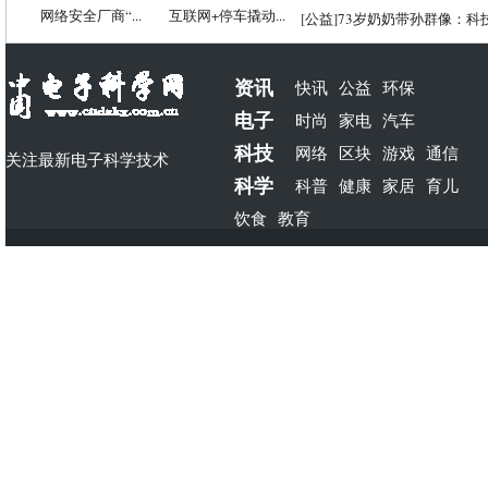
网络安全厂商“...
互联网+停车撬动...
[
公益
]
73岁奶奶带孙群像：科
资讯
快讯
公益
环保
电子
时尚
家电
汽车
科技
网络
区块
游戏
通信
关注最新电子科学技术
科学
科普
健康
家居
育儿
饮食
教育