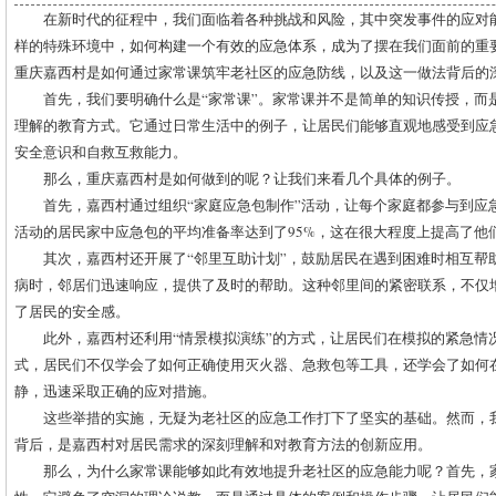
在新时代的征程中，我们面临着各种挑战和风险，其中突发事件的应对
样的特殊环境中，如何构建一个有效的应急体系，成为了摆在我们面前的重
重庆嘉西村是如何通过家常课筑牢老社区的应急防线，以及这一做法背后的
首先，我们要明确什么是“家常课”。家常课并不是简单的知识传授，而
理解的教育方式。它通过日常生活中的例子，让居民们能够直观地感受到应
安全意识和自救互救能力。
那么，重庆嘉西村是如何做到的呢？让我们来看几个具体的例子。
首先，嘉西村通过组织“家庭应急包制作”活动，让每个家庭都参与到应
活动的居民家中应急包的平均准备率达到了95%，这在很大程度上提高了他
其次，嘉西村还开展了“邻里互助计划”，鼓励居民在遇到困难时相互帮
病时，邻居们迅速响应，提供了及时的帮助。这种邻里间的紧密联系，不仅
了居民的安全感。
此外，嘉西村还利用“情景模拟演练”的方式，让居民们在模拟的紧急情
式，居民们不仅学会了如何正确使用灭火器、急救包等工具，还学会了如何
静，迅速采取正确的应对措施。
这些举措的实施，无疑为老社区的应急工作打下了坚实的基础。然而，
背后，是嘉西村对居民需求的深刻理解和对教育方法的创新应用。
那么，为什么家常课能够如此有效地提升老社区的应急能力呢？首先，