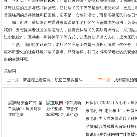
性，它避免了空洞的理论说教，而是通过具体的案例和操作步骤，让居民们
常课注重的是参与感和体验感，它让居民们不仅仅是被动接受知识，更是主
常课强调的是持续性和日常性，它不是一次性的活动，而是需要居民们在日
综上所述，重庆嘉西村通过家常课筑牢老社区的应急防线的做法，为我
我们，要想提高老社区的应急能力，就需要从居民的实际需求出发，采用贴
过实践操作、互动参与和持续学习等方式，让应急知识深入人心，成为居民
当然，我们也要认识到，老社区的应急工作是一项长期而艰巨的任务。
应不断变化的社会环境和居民需求。只有这样，我们才能确保老社区的安全
好的生活环境。
关键词：
上一篇：
新征程上看应急｜织密三级救援队...
下一篇：
成都应急治理
[
环保
]
八旬奶奶月入七千：银
[
家电
]
小虾“愚公移山”：丹霞米虾
[
家电
]
压力大白发能逆转？科
[
区块
]
徒步野线爆火背后科技
[
快讯
]
14岁男孩网购竹叶青被