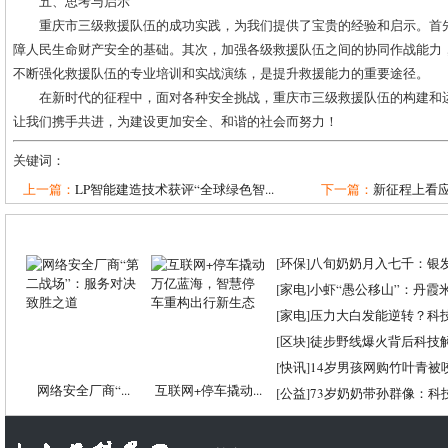
五、思考与启示
重庆市三级救援队伍的成功实践，为我们提供了宝贵的经验和启示。首
障人民生命财产安全的基础。其次，加强各级救援队伍之间的协同作战能力
不断强化救援队伍的专业培训和实战演练，是提升救援能力的重要途径。
在新时代的征程中，面对各种安全挑战，重庆市三级救援队伍的构建和
让我们携手共进，为建设更加安全、和谐的社会而努力！
关键词：
上一篇：
LP智能建造技术获评“全球绿色智...
下一篇：
新征程上看应
[
环保
]
八旬奶奶月入七千：银
[
家电
]
小虾“愚公移山”：丹霞米虾
[
家电
]
压力大白发能逆转？科
[
区块
]
徒步野线爆火背后科技
[
快讯
]
14岁男孩网购竹叶青被
网络安全厂商“...
互联网+停车撬动...
[
公益
]
73岁奶奶带孙群像：科