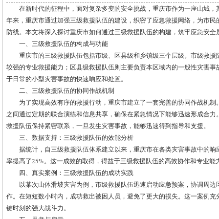
在新时代的征程中，面对复杂多变的安全挑战，重庆市作为一座山城，
年来，重庆市通过加强三级救援队伍的建设，织密了应急救援网络，为市民
防线。本文将深入探讨重庆市如何通过三级救援队伍的构建，筑牢应急安全
一、三级救援队伍的构成与功能
重庆市的三级救援队伍包括市级、区县级和乡镇级三个层级。市级救援
较强的专业救援能力；区县级救援队伍则主要负责本区域内的一般性灾害事
于日常的小型灾害事故的快速响应和处置。
二、三级救援队伍的协同作战机制
为了实现高效有序的救援行动，重庆市建立了一套完善的协同作战机制
之间通过定期的联合演练和信息共享，确保在紧急情况下能够迅速形成合力
救援队伍保持紧密联系，一旦发生灾害事故，能够迅速得到指导和支援。
三、数据支持：三级救援队伍的效能分析
据统计，自三级救援队伍体系建立以来，重庆市在各类灾害事故中的响应
率提高了25%。这一成效的取得，得益于三级救援队伍的高效协作和专业能
四、真实案例：三级救援队伍的成功实践
以某次山体滑坡灾害为例，市级救援队伍迅速启动应急预案，协调周边
作。在短短数小时内，成功救出被困人员，避免了更大的损失。这一案例充
键时刻的强大战斗力。