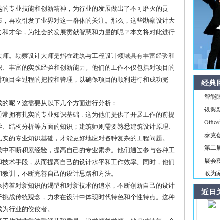
越的专业技能和创新精神，为行业的发展做出了不可磨灭的贡
布，再次引发了业界对这一群体的关注。那么，这些勘察设计大
力和才华，为社会的发展贡献智慧和力量的呢？本文将对此进行
大师。勘察设计大师是指在建筑与工程设计领域具有丰富经验和
识、丰富的实践经验和创新能力。他们的工作不仅包括对项目的
对项目全过程的把控和管理，以确保项目的顺利进行和成功完
经典
智能
成的呢？这需要从以下几个方面进行分析：
银翼新境
们通常拥有扎实的专业知识基础，这为他们提供了开展工作的前提
Off
学、结构分析等方面的知识；建筑师则需要熟悉建筑设计原理、
泰克
扎实的专业知识基础，才能更好地应对各种复杂的工程问题。
第二届
实践中不断积累经验，提高自己的专业素养。他们通过参与各种工
展会积
和技术手段，从而提高自己的设计水平和工作效率。同时，他们
和教训，不断完善自己的设计思路和方法。
敢为家
终保持着对新知识的渴望和对新技术的追求，不断创新自己的设计
近日
于挑战传统观念，力求在设计中体现时代特色和个性特点。这种
成为行业的佼佼者。