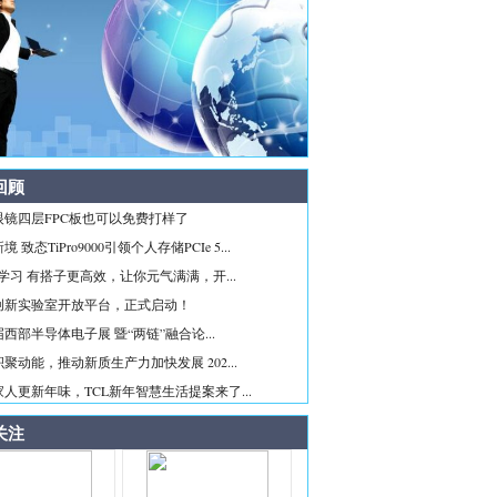
回顾
眼镜四层FPC板也可以免费打样了
 致态TiPro9000引领个人存储PCIe 5...
ice学习 有搭子更高效，让你元气满满，开...
创新实验室开放平台，正式启动！
西部半导体电子展 暨“两链”融合论...
聚动能，推动新质生产力加快发展 202...
人更新年味，TCL新年智慧生活提案来了...
关注