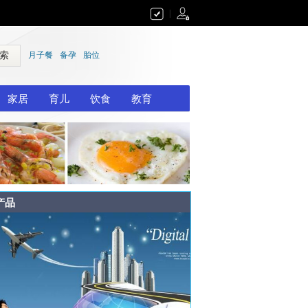
|
 索
月子餐
备孕
胎位
家居
育儿
饮食
教育
产品