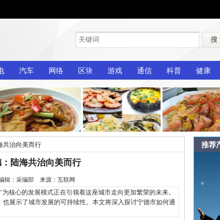
搜
电
汽车
网络
区块
游戏
通信
科普
健康
推荐
海共治向美而行
德：陆海共治向美而行
-20 编辑：采编部 来源：互联网
为核心的发展模式正在引领着这座城市走向更加繁荣的未来。
，也展示了城市发展的可持续性。本文将深入探讨宁德市如何通