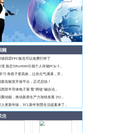
回顾
眼镜四层FPC板也可以免费打样了
 致态TiPro9000引领个人存储PCIe 5...
ice学习 有搭子更高效，让你元气满满，开...
创新实验室开放平台，正式启动！
西部半导体电子展 暨“两链”融合论...
聚动能，推动新质生产力加快发展 202...
人更新年味，TCL新年智慧生活提案来了...
关注