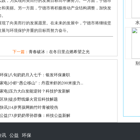
实践，为实现向美而行的发展目标而不懈努力。一方面，宁德市
全和美丽。另一方面，宁德市将积极推动产业结构调整，加快发
力。
水
展现了向美而行的发展愿景。在未来的发展中，宁德市将继续坚
发展与环境保护并重的目标而努力奋斗。
下一篇：
青春破冰：在冬日里点燃希望之光
别
环保
]
八旬奶奶月入七千：银发环保兼职
家电
]
小虾“愚公移山”：丹霞米虾的200米接力...
家电
]
压力大白发能逆转？科技护发新解
区块
]
徒步野线爆火背后科技解题
快讯
]
14岁男孩网购竹叶青被咬伤
公益
]
73岁奶奶带孙群像：科技公益新解
快讯
公益
环保