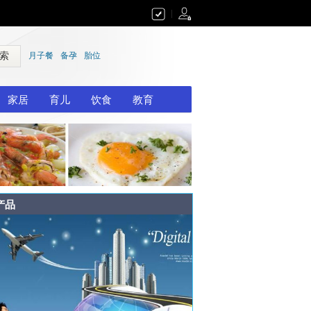
|
 索
月子餐
备孕
胎位
家居
育儿
饮食
教育
产品