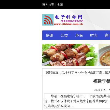
设为首页
|
收藏
快讯
公益
环保
时尚
家
您的位置：
电子科学网
>>
环保
>
福建宁德：陆
福建宁
2026-1
导读：在福建省宁德市，一个以“陆海共治”
这一模式不仅体现了对自然生态的尊重和保护
过陆海共治实现向......