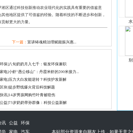
。
芦淞区通过科技创新推动农业现代化的实践具有重要的借鉴意
为其他地区提供了可借鉴的经验。随着科技的不断进步和创新，
水
兴贡献更大的力量。
下一篇：
​宣讲铸魂精治理赋能振兴惠...
别
环保
]
八旬奶奶月入七千：银发环保兼职
家电
]
小虾“愚公移山”：丹霞米虾的200米接力...
家电
]
压力大白发能逆转？科技护发新解
区块
]
徒步野线爆火背后科技解题
快讯
]
14岁男孩网购竹叶青被咬伤
公益
]
73岁奶奶带孙群像：科技公益新解
快讯
公益
环保
时尚
家电
汽车
本站部分资源来自网友上传，如果无意之