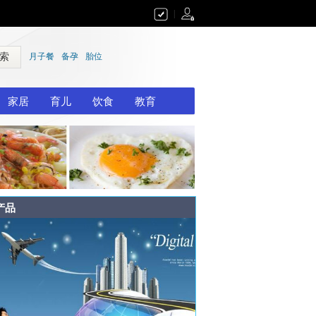
|
 索
月子餐
备孕
胎位
家居
育儿
饮食
教育
产品