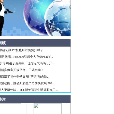
回顾
眼镜四层FPC板也可以免费打样了
 致态TiPro9000引领个人存储PCIe 5...
ice学习 有搭子更高效，让你元气满满，开...
创新实验室开放平台，正式启动！
西部半导体电子展 暨“两链”融合论...
聚动能，推动新质生产力加快发展 202...
人更新年味，TCL新年智慧生活提案来了...
关注