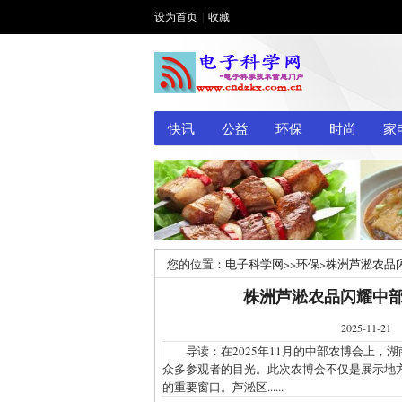
设为首页
|
收藏
快讯
公益
环保
时尚
家
您的位置：
电子科学网
>>
环保
>
株洲芦淞农品
株洲芦淞农品闪耀中
2025-1
导读：在2025年11月的中部农博会上，
众多参观者的目光。此次农博会不仅是展示地
的重要窗口。芦淞区......