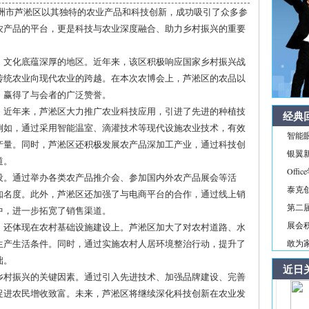
省株洲市芦淞区以其独特的农业产品和科技创新，成功吸引了众多参
农产品的平台，更是科技与农业深度融合、助力乡村振兴的重要
、文化底蕴深厚的地区。近年来，该区积极响应国家乡村振兴战
传统农业向现代农业的跨越。在本次农博会上，芦淞区的农品以
，赢得了与会者的广泛赞誉。
。近年来，芦淞区大力推广农业科技应用，引进了先进的种植技
经典
例如，通过采用智能温室、滴灌技术等现代设施农业技术，有效
智能
产量。同时，芦淞区还积极发展农产品深加工产业，通过科技创
银翼新境
道。
Off
设。通过举办各类农产品推介会、参加国内外农产品展会等活
泰克
知名度。此外，芦淞区还加强了与电商平台的合作，通过线上销
第二届
中，进一步拓宽了销售渠道。
展会积
，还体现在农村基础设施建设上。芦淞区加大了对农村道路、水
生产生活条件。同时，通过实施农村人居环境整治行动，提升了
敢为家
础。
近日
乡村振兴的关键因素。通过引入先进技术、加强品牌建设、完善
促进农民增收致富。未来，芦淞区将继续深化科技创新在农业发