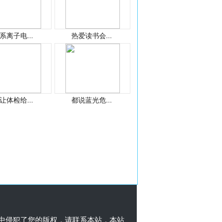
系离子电...
热爱读书会...
让体检给...
都说蓝光危...
中侵犯了您的版权，请联系本站，本站