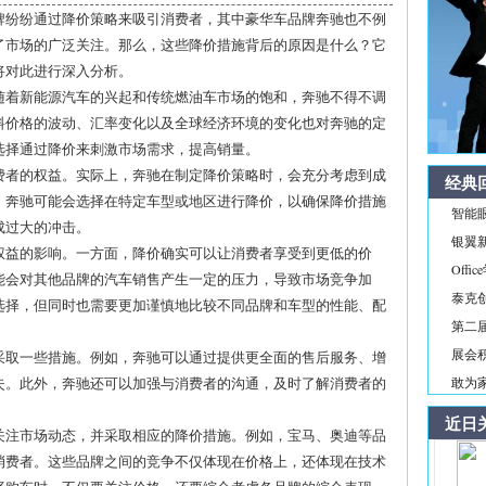
牌纷纷通过降价策略来吸引消费者，其中豪华车品牌奔驰也不例
了市场的广泛关注。那么，这些降价措施背后的原因是什么？它
将对此进行深入分析。
随着新能源汽车的兴起和传统燃油车市场的饱和，奔驰不得不调
料价格的波动、汇率变化以及全球经济环境的变化也对奔驰的定
选择通过降价来刺激市场需求，提高销量。
费者的权益。实际上，奔驰在制定降价策略时，会充分考虑到成
经典
，奔驰可能会选择在特定车型或地区进行降价，以确保降价措施
智能
成过大的冲击。
银翼新境
权益的影响。一方面，降价确实可以让消费者享受到更低的价
Off
能会对其他品牌的汽车销售产生一定的压力，导致市场竞争加
泰克
选择，但同时也需要更加谨慎地比较不同品牌和车型的性能、配
第二届
展会积
采取一些措施。例如，奔驰可以通过提供更全面的售后服务、增
失。此外，奔驰还可以加强与消费者的沟通，及时了解消费者的
敢为家
近日
关注市场动态，并采取相应的降价措施。例如，宝马、奥迪等品
消费者。这些品牌之间的竞争不仅体现在价格上，还体现在技术