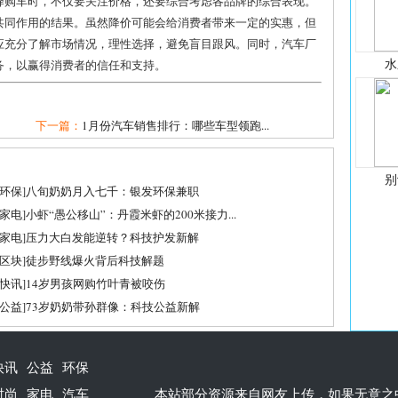
择购车时，不仅要关注价格，还要综合考虑各品牌的综合表现。
共同作用的结果。虽然降价可能会给消费者带来一定的实惠，但
应充分了解市场情况，理性选择，避免盲目跟风。同时，汽车厂
水
务，以赢得消费者的信任和支持。
下一篇：
1月份汽车销售排行：哪些车型领跑...
别
环保
]
八旬奶奶月入七千：银发环保兼职
家电
]
小虾“愚公移山”：丹霞米虾的200米接力...
家电
]
压力大白发能逆转？科技护发新解
区块
]
徒步野线爆火背后科技解题
快讯
]
14岁男孩网购竹叶青被咬伤
公益
]
73岁奶奶带孙群像：科技公益新解
快讯
公益
环保
时尚
家电
汽车
本站部分资源来自网友上传，如果无意之