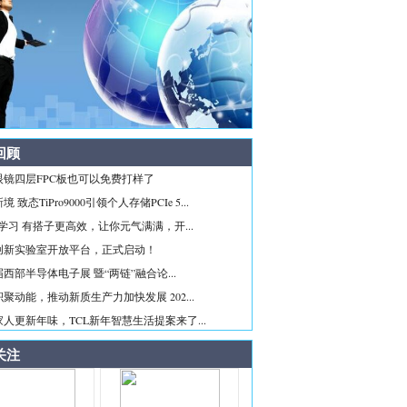
回顾
眼镜四层FPC板也可以免费打样了
 致态TiPro9000引领个人存储PCIe 5...
ice学习 有搭子更高效，让你元气满满，开...
创新实验室开放平台，正式启动！
西部半导体电子展 暨“两链”融合论...
聚动能，推动新质生产力加快发展 202...
人更新年味，TCL新年智慧生活提案来了...
关注