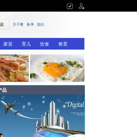
|
 索
月子餐
备孕
胎位
家居
育儿
饮食
教育
产品