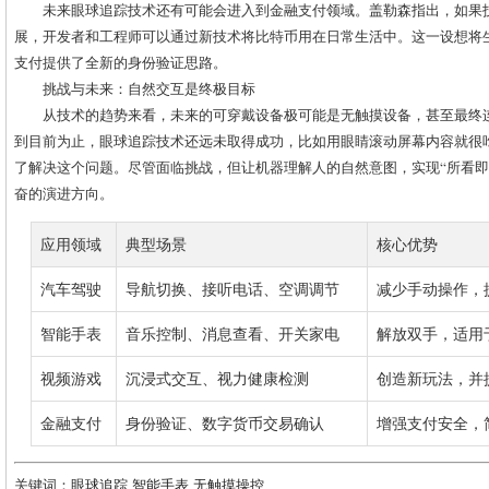
未来眼球追踪技术还有可能会进入到金融支付领域。盖勒森指出，如果
展，开发者和工程师可以通过新技术将比特币用在日常生活中。这一设想将
支付提供了全新的身份验证思路。
挑战与未来：自然交互是终极目标
从技术的趋势来看，未来的可穿戴设备极可能是无触摸设备，甚至最终
到目前为止，眼球追踪技术还远未取得成功，比如用眼睛滚动屏幕内容就很
了解决这个问题。尽管面临挑战，但让机器理解人的自然意图，实现“所看即
奋的演进方向。
应用领域
典型场景
核心优势
汽车驾驶
导航切换、接听电话、空调调节
减少手动操作，
智能手表
音乐控制、消息查看、开关家电
解放双手，适用
视频游戏
沉浸式交互、视力健康检测
创造新玩法，并
金融支付
身份验证、数字货币交易确认
增强支付安全，
关键词：
眼球追踪
智能手表
无触摸操控