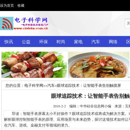
设为首页
|
收藏
快讯
公益
环保
时尚
家电
汽车
网络
您的位置：
电子科学网
>>
汽车
>
眼球追踪技术：让智能手表告别触摸屏
眼球追踪技术：让智能手表告别触
2016-2-2 编辑：中华硅谷信息网小编 来源：
导读：智能手表屏幕太小不好操作？眼球追踪技术或将成为解决方案。
解析眼球控制智能手表的原理、应用场景与未来趋势，探讨这项技术如何让
在汽车、游戏、金融支付等领域的潜力。