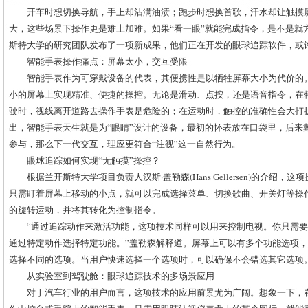
开车时想切换导航，手上却沾满油渍；跑步时想换首歌，汗水却让触摸
大，这些场景下操作更是难上加难。如果“看一眼”就能完成指令，是不是就方
斯特大学的研究团队发布了一项新成果，他们正在开发的眼球追踪软件，或
智能手表操作痛点：屏幕太小，交互受限
智能手表作为可穿戴设备的代表，其便携性是以牺牲屏幕大小为代价的
小的屏幕上实现精准、便捷的操控。无论是滑动、点按，还是语音指令，在
驶时，视线离开道路去操作手表是危险的；在运动时，触控的准确性会大打
出，智能手表天生就是为“眼睛”设计的设备，最初的怀表放在口袋里，后来
参与，那么下一代交互，理应更符合“注视”这一自然行为。
眼球追踪如何实现“无触摸”操控？
根据兰开斯特大学项目负责人汉斯·盖勒森(Hans Gellersen)的介绍
只需盯着屏幕上移动的小点，就可以完成选择菜单、切换歌曲、开关灯等操
的旋转运动，并将其转化为控制指令。
“通过追踪动作来激活功能，这项技术同样可以用来控制电视。你只需
通过特定动作选择特定功能。”盖勒森解释道。屏幕上可以有多个功能选项
选择不同的选项。当用户快速选择一个选项时，可以确保不会错选其它选项
从实验室到驾驶舱：眼球追踪技术的多场景应用
对于汽车行业的用户而言，这项技术的应用前景尤为广阔。想象一下，