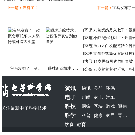
上一篇：没有了！
下一篇：
宝马发布了一
[
环保
]
八旬奶奶月入七千：银
[
家电
]
小虾“愚公移山”：丹霞米虾
[
家电
]
压力大白发能逆转？科
[
区块
]
徒步野线爆火背后科技
[
快讯
]
14岁男孩网购竹叶青被
宝马发布了一款...
眼球追踪技术：...
[
公益
]
73岁奶奶带孙群像：科
资讯
快讯
公益
环保
电子
时尚
家电
汽车
科技
网络
区块
游戏
通信
关注最新电子科学技术
科学
科普
健康
家居
育儿
饮食
教育