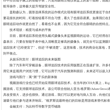
作中控台或手腕上的智能手表，只需用眼睛注视仪表盘上的某个图标，就能
航等操作，这将极大提升驾驶安全性。
盖勒森认为，圆形选择系统的运作模式比现有眼球追踪系统更接近于自
要花很长的时间，盯着按钮看不符合习惯，看久了也很容易累。如果我们在
眼睛追踪动作就更自然了，看着也不会累，因为它完全符合眼睛的自然特点
技术现状：精度与成本的平衡
目前，眼球追踪系统使用头戴式摄像头来监视眼睛的运动，它已经用在现成的Pu
森表示，只要在智能手表中植入清晰度足够高的摄像头，就完全可以监测眼
追踪技术“已经便宜了”，但还“不够清楚”。这意味着，技术的商业化落地
到平衡点。
从娱乐到支付：眼球追踪的未来版图
除了汽车和可穿戴设备，眼球追踪技术的应用版图正在迅速扩张。许多
用它来监视用户浏览习惯，它可以用于汽车的预测和跟踪，未来还可以嵌入到Ocu
游戏与医疗：寓“测”于乐的新体验
视频游戏行业也已经开始应用眼球追踪技术。在当年的CES大展上，Right
频游戏，它支持眼球追踪技术。该公司联合创始人亚当·格罗斯(Adam Gross
具改变很大，进步也很快。通过游戏，我们可以更好地与病人互动，向他们
速吸引他们参与进来并响应。”格罗斯说最终他们的目标是用游戏来替代标
金融支付：为比特币等数字货币铺路