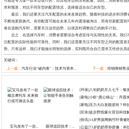
可能是专为某一款车型设计的，而其他车型则没有配备。因此，消费者在选
求和预算，对比不同车型的配置情况，选择最适合自己的车型。
最后，我们还要关注汽车配置的未来发展趋势。随着科技的进步和消费
不断地更新换代。有些配置可能在未来几年内逐渐被淘汰，而有些新配置则
者在选购汽车时，需要关注这些趋势，以便及时调整自己的购车计划。
总之，在选择汽车时，消费者需要综合考虑宣传与实用性的关系。我们
注配置的实际性能和可靠性。同时，我们还需要关注不同车型之间的配置差
势。只有这样，我们才能做出明智的选择，买到既符合自己需求又性价比高
关键词：
上一篇：
汽车行业“破内卷”：技术与资本...
下一篇：
经销商销售业
[
环保
]
八旬奶奶月入七千：银
[
家电
]
小虾“愚公移山”：丹霞米虾
[
家电
]
压力大白发能逆转？科
[
区块
]
徒步野线爆火背后科技
[
快讯
]
14岁男孩网购竹叶青被
宝马发布了一款...
眼球追踪技术：...
[
公益
]
73岁奶奶带孙群像：科