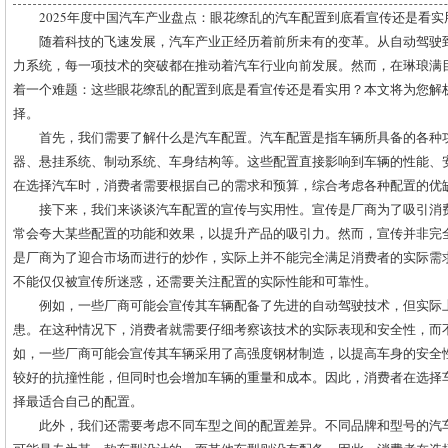
2025年度中国汽车产业盘点：眼花缭乱的汽车配置到底看宣传还是看实
随着科技的飞速发展，汽车产业正经历着前所未有的变革。从自动驾驶
力系统，每一项技术的突破都在推动着汽车行业向前发展。然而，在琳琅满
着一个难题：这些眼花缭乱的配置到底是看宣传还是看实用？本文将为您解
择。
首先，我们需要了解什么是汽车配置。汽车配置是指车辆所具备的各种
器、悬挂系统、制动系统、车身结构等。这些配置直接影响到车辆的性能、
在选择汽车时，消费者需要根据自己的需求和预算，综合考虑各种配置的优
接下来，我们来谈谈汽车配置的宣传与实用性。宣传是厂商为了吸引消
常会夸大某些配置的功能和效果，以提升产品的吸引力。然而，宣传并非完
是厂商为了迎合市场而进行的炒作，实际上并不能完全满足消费者的实际需
不能仅仅被宣传所迷惑，还需要关注配置的实际性能和可靠性。
例如，一些厂商可能会宣传其车辆配备了先进的自动驾驶技术，但实际
患。在这种情况下，消费者就需要仔细考察该技术的实际表现和安全性，而
如，一些厂商可能会宣传其车辆采用了高强度钢材制造，以提高车身的安全
较好的抗撞性能，但同时也会增加车辆的重量和成本。因此，消费者在选择
择最适合自己的配置。
此外，我们还需要考虑不同车型之间的配置差异。不同品牌和型号的汽