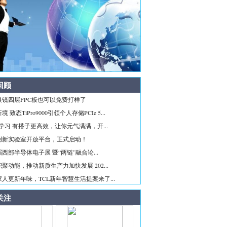
回顾
眼镜四层FPC板也可以免费打样了
 致态TiPro9000引领个人存储PCIe 5...
ice学习 有搭子更高效，让你元气满满，开...
创新实验室开放平台，正式启动！
西部半导体电子展 暨“两链”融合论...
聚动能，推动新质生产力加快发展 202...
人更新年味，TCL新年智慧生活提案来了...
关注