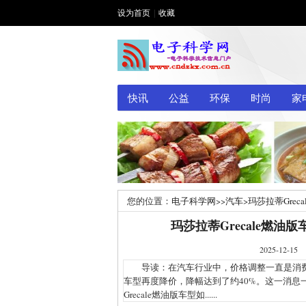
设为首页
|
收藏
快讯
公益
环保
时尚
家
您的位置：
电子科学网
>>
汽车
>
玛莎拉蒂Gre
玛莎拉蒂Grecale燃
2025-1
导读：在汽车行业中，价格调整一直是消费者最
车型再度降价，降幅达到了约40%。这一消息
Grecale燃油版车型如......