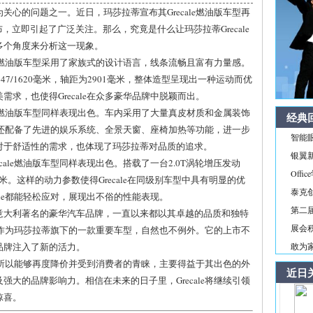
心的问题之一。近日，玛莎拉蒂宣布其Grecale燃油版车型再
，立即引起了广泛关注。那么，究竟是什么让玛莎拉蒂Grecale
多个角度来分析这一现象。
le燃油版车型采用了家族式的设计语言，线条流畅且富有力量感。
/1947/1620毫米，轴距为2901毫米，整体造型呈现出一种运动而优
求，也使得Grecale在众多豪华品牌中脱颖而出。
le燃油版车型同样表现出色。车内采用了大量真皮材质和金属装饰
经典
le还配备了先进的娱乐系统、全景天窗、座椅加热等功能，进一步
智能
对于舒适性的需求，也体现了玛莎拉蒂对品质的追求。
银翼新境
ale燃油版车型同样表现出色。搭载了一台2.0T涡轮增压发动
Off
·米。这样的动力参数使得Grecale在同级别车型中具有明显的优
泰克
ale都能轻松应对，展现出不俗的性能表现。
第二届
意大利著名的豪华汽车品牌，一直以来都以其卓越的品质和独特
展会积
le作为玛莎拉蒂旗下的一款重要车型，自然也不例外。它的上市不
品牌注入了新的活力。
敢为家
型之所以能够再度降价并受到消费者的青睐，主要得益于其出色的外
近日
大的品牌影响力。相信在未来的日子里，Grecale将继续引领
惊喜。