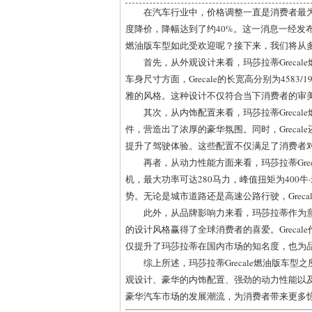
在汽车行业中，价格调整一直是消费者最为关
度降价，降幅达到了约40%。这一消息一经发布
燃油版车型如此受欢迎呢？接下来，我们将从
首先，从外观设计来看，玛莎拉蒂Greca
车身尺寸方面，Grecale的长宽高分别为4583
雅的风格。这种设计不仅符合当下消费者的审美需
其次，从内饰配置来看，玛莎拉蒂Greca
件，营造出了浓厚的豪华氛围。同时，Greca
提升了驾驶体验。这些配置不仅满足了消费者
再者，从动力性能方面来看，玛莎拉蒂Grec
机，最大功率可达280马力，峰值扭矩为400牛
势。无论是城市道路还是高速公路行驶，Grec
此外，从品牌影响力来看，玛莎拉蒂作为
的设计风格赢得了全球消费者的喜爱。Greca
仅提升了玛莎拉蒂在国内市场的知名度，也为
综上所述，玛莎拉蒂Grecale燃油版车
观设计、豪华的内饰配置、强劲的动力性能以及强
豪华汽车市场的发展潮流，为消费者带来更多