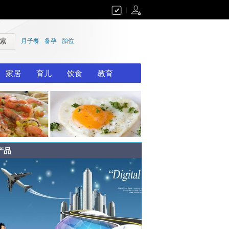
|
 索
月子餐
备孕
胎位
家居
育儿
饮食
教育
产品