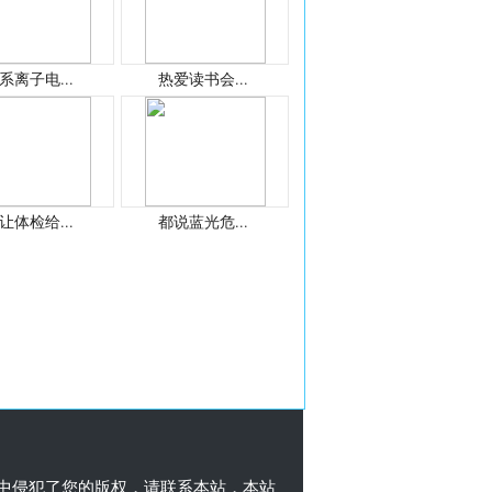
系离子电...
热爱读书会...
让体检给...
都说蓝光危...
中侵犯了您的版权，请联系本站，本站