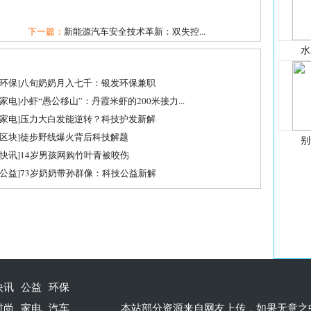
下一篇：
新能源汽车安全技术革新：双失控...
水
环保
]
八旬奶奶月入七千：银发环保兼职
家电
]
小虾“愚公移山”：丹霞米虾的200米接力...
家电
]
压力大白发能逆转？科技护发新解
区块
]
徒步野线爆火背后科技解题
别
快讯
]
14岁男孩网购竹叶青被咬伤
公益
]
73岁奶奶带孙群像：科技公益新解
快讯
公益
环保
时尚
家电
汽车
本站部分资源来自网友上传，如果无意之