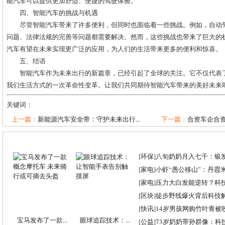
能汽车可以提供更加舒适、便捷的驾驶体验。
四、智能汽车的挑战与机遇
尽管智能汽车带来了许多便利，但同时也面临着一些挑战。例如，自动
问题、法律法规的完善等问题都需要解决。然而，这些挑战也带来了巨大的
汽车有望在未来实现更广泛的应用，为人们的生活带来更多的便利和惊喜。
五、结语
智能汽车作为未来出行的新篇章，已经引起了全球的关注。它不仅代表
我们生活方式的一次革命性变革。让我们共同期待智能汽车带来的美好未来
关键词：
上一篇：
新能源汽车安全带：守护未来出行...
下一篇：
合资车企合资
[
环保
]
八旬奶奶月入七千：银
[
家电
]
小虾“愚公移山”：丹霞米虾
[
家电
]
压力大白发能逆转？科
[
区块
]
徒步野线爆火背后科技
[
快讯
]
14岁男孩网购竹叶青被
宝马发布了一款...
眼球追踪技术：...
[
公益
]
73岁奶奶带孙群像：科