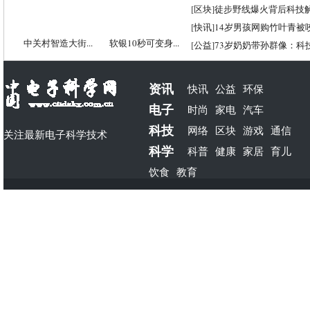
[
区块
]
徒步野线爆火背后科技
[
快讯
]
14岁男孩网购竹叶青被
中关村智造大街...
软银10秒可变身...
[
公益
]
73岁奶奶带孙群像：科
资讯
快讯
公益
环保
电子
时尚
家电
汽车
科技
网络
区块
游戏
通信
关注最新电子科学技术
科学
科普
健康
家居
育儿
饮食
教育