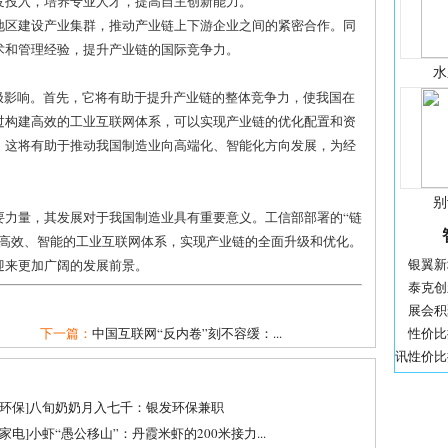
发投入，培养专业人才，提高自主创新能力。
的地区建设产业集群，推动产业链上下游企业之间的紧密合作。同
术和管理经验，提升产业链的国际竞争力。
水
极影响。首先，它将有助于提升产业链的整体竞争力，使我国在
过构建高效的工业互联网体系，可以实现产业链的优化配置和资
，这将有助于推动我国制造业向高端化、智能化方向发展，为经
别
要力量，其发展对于我国制造业具有重要意义。工信部部署的“链
建高效、智能的工业互联网体系，实现产业链的全面升级和优化。
银翼新境 
迎来更加广阔的发展前景。
泰克创
展会积
下一篇：
中国互联网“反内卷”刻不容缓：...
性价比
讯...
性价比提
环保
]
八旬奶奶月入七千：银发环保兼职
家电
]
小虾“愚公移山”：丹霞米虾的200米接力...