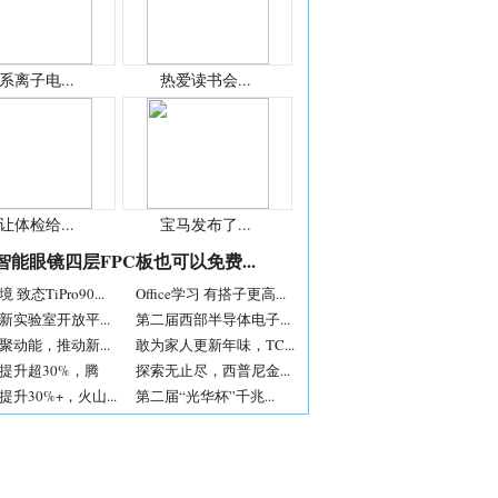
系离子电...
热爱读书会...
让体检给...
宝马发布了...
智能眼镜四层FPC板也可以免费...
致态TiPro90...
Office学习 有搭子更高...
新实验室开放平...
第二届西部半导体电子...
聚动能，推动新...
敢为家人更新年味，TC...
提升超30%，腾
探索无止尽，西普尼金...
升30%+，火山...
第二届“光华杯”千兆...