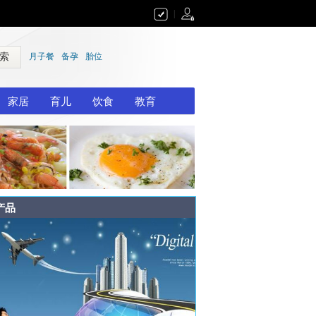
|
 索
月子餐
备孕
胎位
家居
育儿
饮食
教育
产品