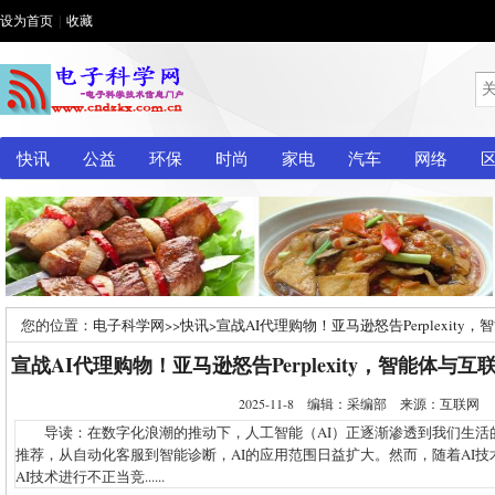
设为首页
|
收藏
快讯
公益
环保
时尚
家电
汽车
网络
您的位置：
电子科学网
>>
快讯
>
宣战AI代理购物！亚马逊怒告Perplexit
宣战AI代理购物！亚马逊怒告Perplexity，智能体
2025-11-8 编辑：采编部 来源：互联网
导读：在数字化浪潮的推动下，人工智能（AI）正逐渐渗透到我们生活
推荐，从自动化客服到智能诊断，AI的应用范围日益扩大。然而，随着AI
AI技术进行不正当竞......