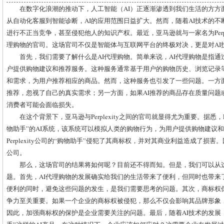
在数字化浪潮的推动下，人工智能（AI）正逐渐渗透到我们生活的方方
从自动化客服到智能诊断，AI的应用范围日益扩大。然而，随着AI技术的不
进行不正当竞争，甚至侵犯他人的知识产权。最近，亚马逊就与一家名为Perple
理购物的官司。这场官司不仅是智能体与互联网平台的终极对决，更是对AI
首先，我们需要了解什么是AI代理购物。简单来说，AI代理购物是指通
户提供购物建议和推荐服务。这种服务通常基于用户的购物历史、浏览记录
和需求，为用户推荐相应的商品。然而，这种服务也引发了一些问题。一方面
推荐，忽视了自己的真实需求；另一方面，如果AI推荐的商品存在质量问题
消费者可能会面临损失。
在这个背景下，亚马逊与Perplexity之间的官司就显得尤为重要。据悉，Pe
物助手”的AI系统，该系统可以模拟人类的购物行为，为用户提供购物建议
Perplexity公司的“购物助手”侵犯了其商标权，并对其商业利益造成了损害。因此
公司。
那么，这场官司的结果将如何呢？目前还不得而知。但是，我们可以从
题。首先，AI代理购物的发展确实给我们的生活带来了便利，但同时也带来
便利的同时，避免这些问题的发生，是我们需要思考的问题。其次，商标权
争力至关重要。如果一个企业的商标权被侵犯，那么不仅会影响其品牌形象
因此，加强商标权的保护是企业需要关注的问题。最后，随着AI技术的发展