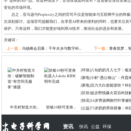
手”这样的AI产品。在这种情况下，企业应该如何应对？这需要企业在发展
变化的市场环境。
总之，亚马逊与Perplexity之间的官司不仅是智能体与互联网平台的终
次深刻探讨。这场官司提醒我们，在享受AI带来的便利的同时，也要关注其
保护。只有这样，我们才能更好地利用AI技术，推动社会的进步和发展。
关键词：
上一篇：
乌镇峰会启幕：千年水乡与数字科...
下一篇：
青春筑梦，智慧
[
环保
]
八旬奶奶月入七千：银
[
家电
]
小虾“愚公移山”：丹霞米虾
[
家电
]
压力大白发能逆转？科
[
区块
]
徒步野线爆火背后科技
[
快讯
]
14岁男孩网购竹叶青被
中关村智造大街...
软银10秒可变身...
[
公益
]
73岁奶奶带孙群像：科
资讯
快讯
公益
环保