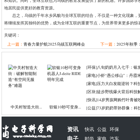
和知识。同时，全球互联也为乌镇的教育发展提供了新的机遇。许多国际学
地居民提供更好的教育资源。
总之，乌镇的千年水乡风貌与全球互联的结合，不仅是一种文化现象，
将继续发挥其独特的优势，成为全球互联的重要节点，为世界带来更多的惊
关键词：
上一篇：
青春力量护航2025乌镇互联网峰会
下一篇：
2025年秋季
[
环保
]
八旬奶奶月入七千：银
[
家电
]
小虾“愚公移山”：丹霞米虾
[
家电
]
压力大白发能逆转？科
[
区块
]
徒步野线爆火背后科技
[
快讯
]
14岁男孩网购竹叶青被
中关村智造大街...
软银10秒可变身...
[
公益
]
73岁奶奶带孙群像：科
资讯
快讯
公益
环保
电子
时尚
家电
汽车