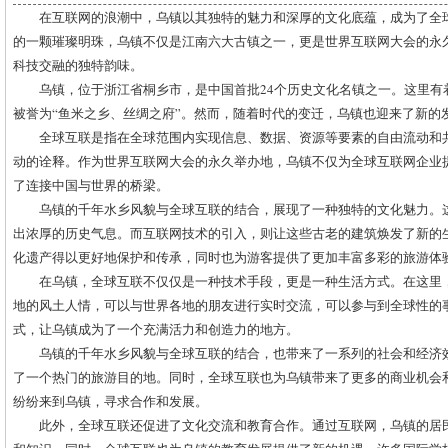
在互联网的浪潮中，乌镇以其独特的魅力和深厚的文化底蕴，成为了全
的一颗璀璨明珠，乌镇不仅是江南六大古镇之一，更是世界互联网大会的永
科技交融的独特韵味。
乌镇，位于浙江省桐乡市，是中国首批24个历史文化名镇之一。这里有
被誉为“鱼米之乡、丝绸之府”。然而，随着时代的变迁，乌镇也迎来了新的
全球互联是指在全球范围内实现信息、数据、资源等要素的自由流动和
动的诠释。作为世界互联网大会的永久举办地，乌镇不仅为全球互联网企业
了连接中国与世界的桥梁。
乌镇的千年水乡风貌与全球互联的结合，展现了一种独特的文化魅力。
出浓厚的历史气息。而互联网技术的引入，则让这些古老的建筑焕发了新的
化遗产得以更好地保护和传承，同时也为游客提供了更加丰富多彩的旅游体
在乌镇，全球互联不仅仅是一种技术手段，更是一种生活方式。在这里
地的风土人情，可以与世界各地的朋友进行实时交流，可以参与到全球性的
式，让乌镇成为了一个充满活力和创造力的地方。
乌镇的千年水乡风貌与全球互联的结合，也带来了一系列的社会和经济
了一个热门的旅游目的地。同时，全球互联也为乌镇带来了更多的商业机会
纷纷来到乌镇，寻求合作和发展。
此外，全球互联还促进了文化交流和教育合作。通过互联网，乌镇的居