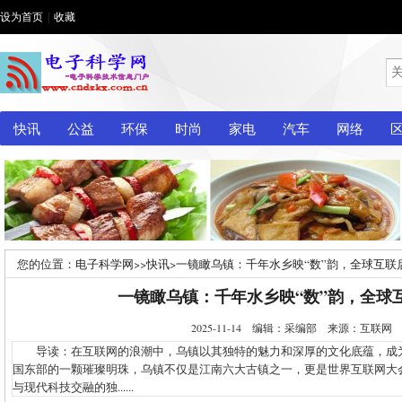
设为首页
|
收藏
快讯
公益
环保
时尚
家电
汽车
网络
您的位置：
电子科学网
>>
快讯
>
一镜瞰乌镇：千年水乡映“数”韵，全球互联
一镜瞰乌镇：千年水乡映“数”韵，全球
2025-11-14 编辑：采编部 来源：互联
导读：在互联网的浪潮中，乌镇以其独特的魅力和深厚的文化底蕴，成
国东部的一颗璀璨明珠，乌镇不仅是江南六大古镇之一，更是世界互联网大
与现代科技交融的独......