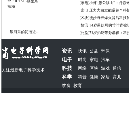
[
家电
]
小虾“愚公移山”：丹霞米虾
[
家电
]
压力大白发能逆转？科
[
区块
]
徒步野线爆火背后科技
[
快讯
]
14岁男孩网购竹叶青被
银河系的简洁近...
[
公益
]
73岁奶奶带孙群像：科
资讯
快讯
公益
环保
电子
时尚
家电
汽车
科技
网络
区块
游戏
通信
关注最新电子科学技术
科学
科普
健康
家居
育儿
饮食
教育