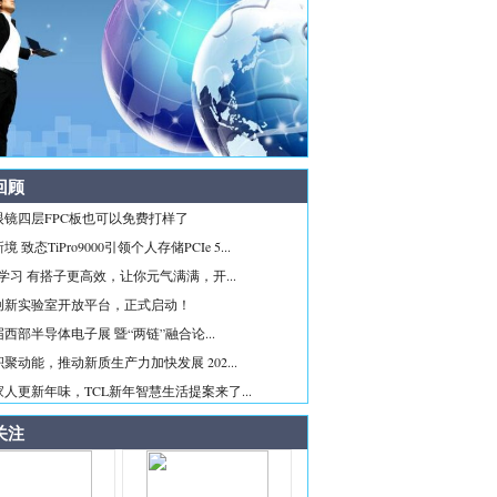
回顾
眼镜四层FPC板也可以免费打样了
 致态TiPro9000引领个人存储PCIe 5...
ice学习 有搭子更高效，让你元气满满，开...
创新实验室开放平台，正式启动！
西部半导体电子展 暨“两链”融合论...
聚动能，推动新质生产力加快发展 202...
人更新年味，TCL新年智慧生活提案来了...
关注