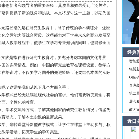
未来创新者和领导者的重要途径，其质量和效果受到广泛关注。
师培训提供了新的视角和挑战。本文将探讨这一主题，以期为国
多元路径指的是在研究生教育中，除了传统的学术训练外，还应
文化交际能力等综合素质。这些能力对于学生未来的职业发展至
力融入教学过程中，使学生在学习专业知识的同时，也能够全面
经典
土实践是指在进行研究生教育时，要充分考虑本国的文化背景、
智能
本国的实际情况。例如，中国的研究生教育在课程设置、教学方
银翼新境
师在培训时，不仅要学习国外的先进经验，还要结合本国的实际
Off
泰克
合呢？这需要我们从以下几个方面入手：
第二届
的教学模式已经无法满足现代社会的需求。他们需要转变观念，将
展会积
全面、个性化的教育。
会议、学术交流等方式，了解其他国家的研究生教育情况，借鉴先
敢为家
教育动态，了解本土实践的最新成果。
近日
式教学、翻转课堂等新型教学模式，让学生在课堂上主动参与、积
上教学活动，拓宽学生的学习渠道。