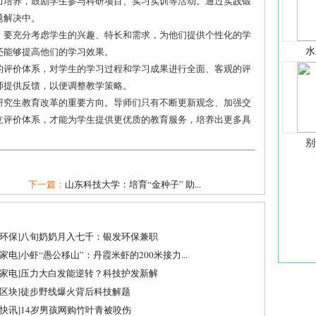
能力培养，鼓励学生参与科研项目、实习实训等活动。通过实践锻
题解决中。
时，要充分考虑学生的兴趣、特长和需求，为他们提供个性化的学
水
还能够提高他们的学习效果。
学的评价体系，对学生的学习过程和学习成果进行全面、客观的评
师提供反馈，以便调整教学策略。
研究生教育改革的重要方向。导师们只有不断更新观念、加强交
立评价体系，才能为学生提供更优质的教育服务，培养出更多具
别
下一篇：
山东科技大学：培育“金种子” 助...
环保
]
八旬奶奶月入七千：银发环保兼职
家电
]
小虾“愚公移山”：丹霞米虾的200米接力...
家电
]
压力大白发能逆转？科技护发新解
区块
]
徒步野线爆火背后科技解题
快讯
]
14岁男孩网购竹叶青被咬伤