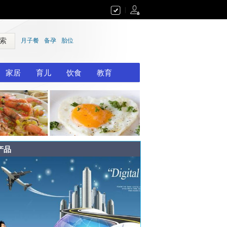
|
 索
月子餐
备孕
胎位
家居
育儿
饮食
教育
产品