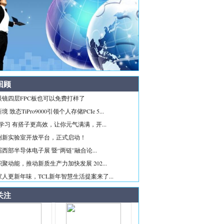
回顾
眼镜四层FPC板也可以免费打样了
 致态TiPro9000引领个人存储PCIe 5...
ice学习 有搭子更高效，让你元气满满，开...
创新实验室开放平台，正式启动！
西部半导体电子展 暨“两链”融合论...
聚动能，推动新质生产力加快发展 202...
人更新年味，TCL新年智慧生活提案来了...
关注