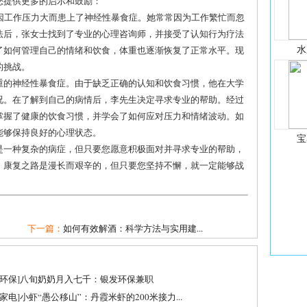
您提供更多的启示和鼓励：
，因工作压力大而患上了神经性暴食症。她常常因为工作繁忙而忽
法后，张女士找到了专业的心理咨询师，并接受了认知行为疗法
水
了如何管理自己的情绪和饮食，体重也逐渐恢复了正常水平。现
的挑战。
重的神经性暴食症。由于缺乏正确的认知和饮食习惯，他在大学
况。在了解到自己的病情后，李先生决定寻求专业的帮助。经过
掌握了健康的饮食习惯，并学会了如何应对压力和情绪波动。如
能够保持良好的心理状态。
宝
是一种复杂的病症，但只要您愿意积极面对并寻求专业的帮助，
，康复之路是漫长而艰辛的，但只要您坚持不懈，就一定能够战
下一篇：
如何有效解酒：科学方法与实用建...
环保
]
八旬奶奶月入七千：银发环保兼职
家电
]
小虾“愚公移山”：丹霞米虾的200米接力...