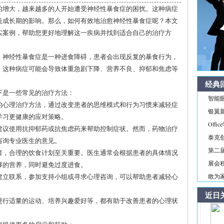
的增大，越来越多的人开始遭受神经性暴食症的困扰。这种病症
造成长期的影响。那么，如何有效地治愈神经性暴食症呢？本文
实案例，帮助您更好地理解这一疾病并找到适合自己的治疗方
。神经性暴食症是一种进食障碍，患者会出现反复的暴食行为，
。这种病症可能会导致体重急剧下降、营养不良、抑郁和焦虑等
经典
下是一些常见的治疗方法：
智能
常用的心理治疗方法，通过改变患者的思维模式和行为习惯来减轻症
银翼新境
学习更健康的应对策略。
Off
会建议使用抗抑郁药或抗焦虑药来帮助控制症状。然而，药物治疗
泰克
咨询专业医生的意见。
第二届
患者，合理的饮食计划至关重要。医生通常会根据患者的具体情况
展会积
够的营养，同时避免过度进食。
人建立联系，参加支持小组或寻求心理咨询，可以帮助患者减轻心
敢为家
近日
、进行适量的运动、培养兴趣爱好等，都有助于改善患者的心理状