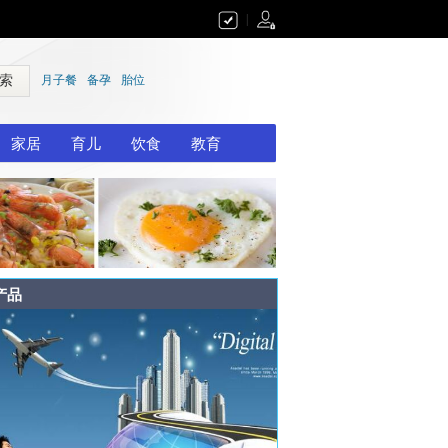
|
 索
月子餐
备孕
胎位
家居
育儿
饮食
教育
产品