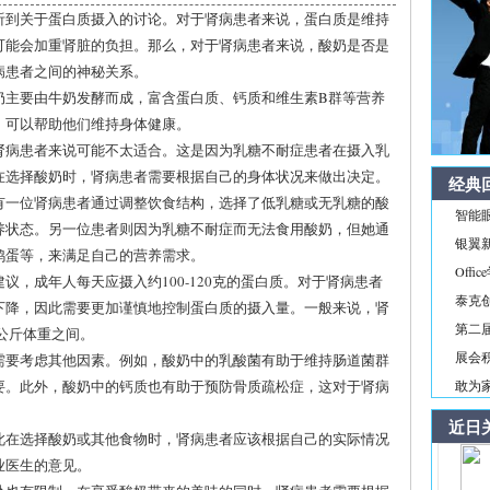
听到关于蛋白质摄入的讨论。对于肾病患者来说，蛋白质是维持
可能会加重肾脏的负担。那么，对于肾病患者来说，酸奶是否是
病患者之间的神秘关系。
奶主要由牛奶发酵而成，富含蛋白质、钙质和维生素B群等营养
，可以帮助他们维持身体健康。
肾病患者来说可能不太适合。这是因为乳糖不耐症患者在摄入乳
在选择酸奶时，肾病患者需要根据自己的身体状况来做出决定。
经典
有一位肾病患者通过调整饮食结构，选择了低乳糖或无乳糖的酸
智能
养状态。另一位患者则因为乳糖不耐症而无法食用酸奶，但她通
银翼新境
鸡蛋等，来满足自己的营养需求。
Off
，成年人每天应摄入约100-120克的蛋白质。对于肾病患者
泰克
下降，因此需要更加谨慎地控制蛋白质的摄入量。一般来说，肾
第二届
/公斤体重之间。
展会积
需要考虑其他因素。例如，酸奶中的乳酸菌有助于维持肠道菌群
要。此外，酸奶中的钙质也有助于预防骨质疏松症，这对于肾病
敢为家
近日
此在选择酸奶或其他食物时，肾病患者应该根据自己的实际情况
业医生的意见。