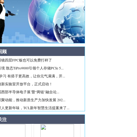
回顾
眼镜四层FPC板也可以免费打样了
 致态TiPro9000引领个人存储PCIe 5...
ice学习 有搭子更高效，让你元气满满，开...
创新实验室开放平台，正式启动！
西部半导体电子展 暨“两链”融合论...
聚动能，推动新质生产力加快发展 202...
人更新年味，TCL新年智慧生活提案来了...
关注