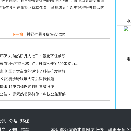
处也有限制。在享受酸奶带来的美味的同时，肾病患者需要根据
均衡饮食和适量摄入优质蛋白，肾病患者可以更好地管理自己的
水
下一篇：
神经性暴食症怎么治愈
环保
]
八旬奶奶月入七千：银发环保兼职
宝
家电
]
小虾“愚公移山”：丹霞米虾的200米接力...
家电
]
压力大白发能逆转？科技护发新解
区块
]
徒步野线爆火背后科技解题
快讯
]
14岁男孩网购竹叶青被咬伤
公益
]
73岁奶奶带孙群像：科技公益新解
快讯
公益
环保
时尚
家电
汽车
本站部分资源来自网友上传，如果无意之