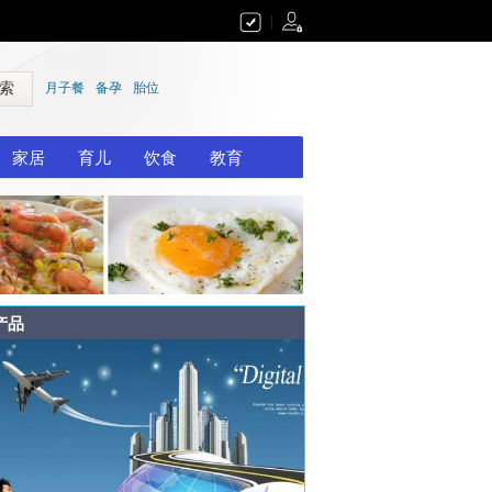
|
 索
月子餐
备孕
胎位
家居
育儿
饮食
教育
产品