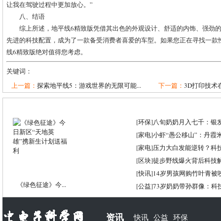
让我在驾驶过程中更加放心。”
八、结语
综上所述，地平线6精致版凭借其出色的外观设计、舒适的内饰、强劲
先进的科技配置，成为了一款备受消费者喜爱的车型。如果您正在寻找一款
线6精致版绝对值得您考虑。
关键词：
上一篇：
探索地平线5：游戏世界的无限可能...
下一篇：
3D打印技术
[
环保
]
八旬奶奶月入七千：银
[
家电
]
小虾“愚公移山”：丹霞米虾
[
家电
]
压力大白发能逆转？科
[
区块
]
徒步野线爆火背后科技
[
快讯
]
14岁男孩网购竹叶青被
《绿色征途》今...
[
公益
]
73岁奶奶带孙群像：科
资讯
快讯
公益
环保