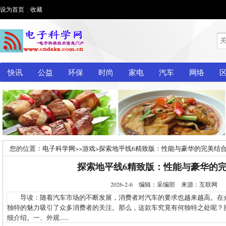
设为首页
|
收藏
快讯
公益
环保
时尚
家电
汽车
网络
您的位置：
电子科学网
>>
游戏
>
探索地平线6精致版：性能与豪华的完美结
探索地平线6精致版：性能与豪华的
2026-2-6 编辑：采编部 来源：互联网
导读：随着汽车市场的不断发展，消费者对汽车的要求也越来越高。在众多
独特的魅力吸引了众多消费者的关注。那么，这款车究竟有何独特之处呢？
细介绍。一、外观......