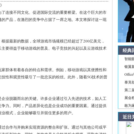
战》
为了连接不同文化、促进国际交流的重要桥梁。在这个巨大的市
越的产品，在激烈的竞争中占据了一席之地。本文将探讨这一现
。
根据最新的数据，全球游戏市场规模已经超过了200亿美元，
长主要得益于移动游戏的普及、电子竞技的兴起以及云游戏技术
经典
智能
银翼新境
玩家群体有着各自的特点和需求。例如，移动游戏以其便携性和
Off
竞技性和观赏性吸引了一批忠实的粉丝。此外，随着5G技术的普
泰克
第二届
展会积
是企业脱颖而出的关键。许多企业通过引入先进的技术，如人工
竞争力。同时，产品差异化也是企业成功的重要因素。通过提供
敢为家
商业模式，企业能够吸引并留住更多的用户。
近日
通过合作与并购来实现资源的整合和扩张。通过与其他公司或平