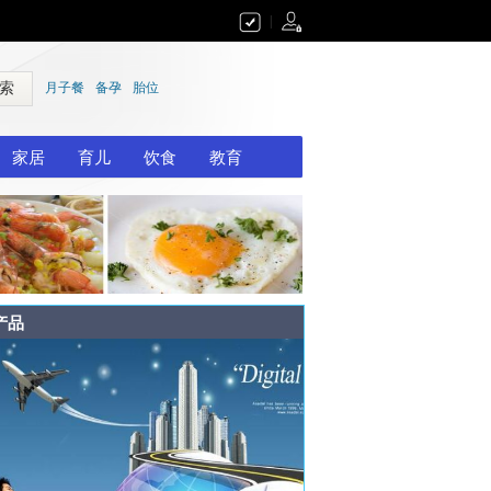
|
 索
月子餐
备孕
胎位
家居
育儿
饮食
教育
产品