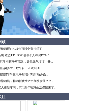
回顾
眼镜四层FPC板也可以免费打样了
 致态TiPro9000引领个人存储PCIe 5...
ice学习 有搭子更高效，让你元气满满，开...
创新实验室开放平台，正式启动！
西部半导体电子展 暨“两链”融合论...
聚动能，推动新质生产力加快发展 202...
人更新年味，TCL新年智慧生活提案来了...
关注