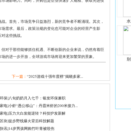
高市场影响力。同时，并购也是企业快速扩大规模、获取先进技
水
挑战。首先，市场竞争日益激烈，新的竞争者不断涌现。其次，
市场需求。最后，政策法规的变化也可能对企业的经营产生影
应对这些挑战。
，但对于那些能够抓住机遇、不断创新的企业来说，仍然有着巨
市场的进一步开放，全球游戏市场将迎来更加繁荣的景象。
别
下一篇：
“2025游戏十强年度榜”揭晓多家...
环保
]
八旬奶奶月入七千：银发环保兼职
家电
]
小虾“愚公移山”：丹霞米虾的200米接力...
家电
]
压力大白发能逆转？科技护发新解
区块
]
徒步野线爆火背后科技解题
快讯
]
14岁男孩网购竹叶青被咬伤