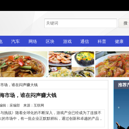
搜
电
汽车
网络
区块
游戏
通信
科普
健康
推荐
海市场，谁在闷声赚大钱
出海市场，谁在闷声赚大钱
-19 编辑：采编部 来源：互联网
与挑战》随着全球化的不断深入，游戏产业已经成为了连接不
大的市场中，有一批企业正默默耕耘，通过创新和卓越的产品，