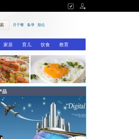
|
 索
月子餐
备孕
胎位
家居
育儿
饮食
教育
产品