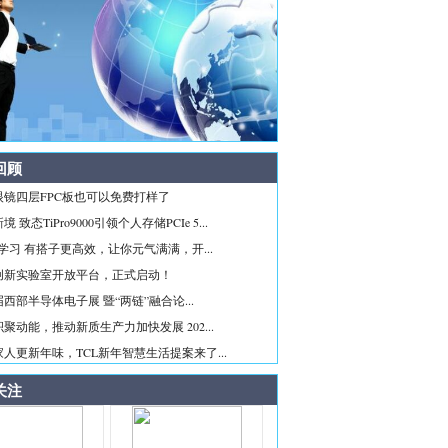
回顾
眼镜四层FPC板也可以免费打样了
 致态TiPro9000引领个人存储PCIe 5...
ice学习 有搭子更高效，让你元气满满，开...
创新实验室开放平台，正式启动！
西部半导体电子展 暨“两链”融合论...
聚动能，推动新质生产力加快发展 202...
人更新年味，TCL新年智慧生活提案来了...
关注