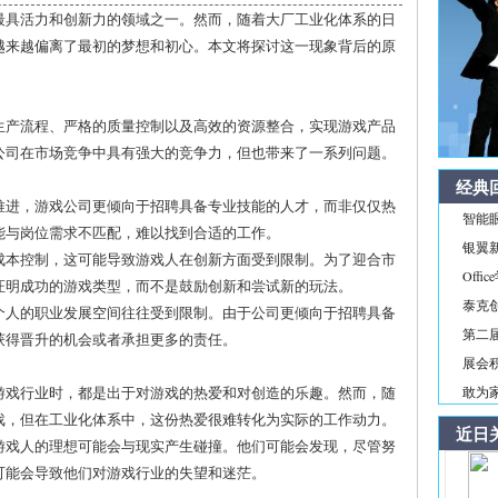
最具活力和创新力的领域之一。然而，随着大厂工业化体系的日
越来越偏离了最初的梦想和初心。本文将探讨这一现象背后的原
生产流程、严格的质量控制以及高效的资源整合，实现游戏产品
公司在市场竞争中具有强大的竞争力，但也带来了一系列问题。
经典
的推进，游戏公司更倾向于招聘具备专业技能的人才，而非仅仅热
智能
能与岗位需求不匹配，难以找到合适的工作。
银翼新境
和成本控制，这可能导致游戏人在创新方面受到限制。为了迎合市
Off
证明成功的游戏类型，而不是鼓励创新和尝试新的玩法。
泰克
，个人的职业发展空间往往受到限制。由于公司更倾向于招聘具备
第二届
获得晋升的机会或者承担更多的责任。
展会积
入游戏行业时，都是出于对游戏的热爱和对创造的乐趣。然而，随
敢为家
戏，但在工业化体系中，这份热爱很难转化为实际的工作动力。
近日
，游戏人的理想可能会与现实产生碰撞。他们可能会发现，尽管努
可能会导致他们对游戏行业的失望和迷茫。