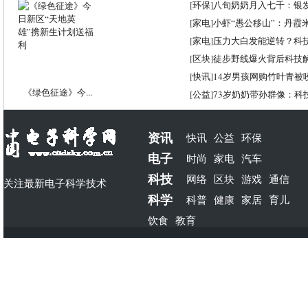
[
环保
]
八旬奶奶月入七千：银
[
家电
]
小虾“愚公移山”：丹霞米虾
[
家电
]
压力大白发能逆转？科
[
区块
]
徒步野线爆火背后科技
[
快讯
]
14岁男孩网购竹叶青被
《绿色征途》今...
[
公益
]
73岁奶奶带孙群像：科
资讯
快讯
公益
环保
电子
时尚
家电
汽车
科技
网络
区块
游戏
通信
关注最新电子科学技术
科学
科普
健康
家居
育儿
饮食
教育