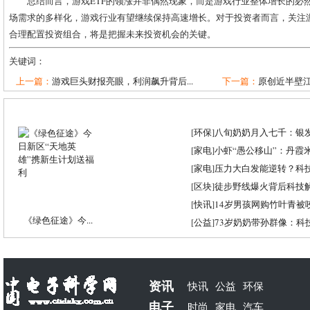
总结而言，游戏ETF的领涨并非偶然现象，而是游戏行业整体增长的必
场需求的多样化，游戏行业有望继续保持高速增长。对于投资者而言，关注
合理配置投资组合，将是把握未来投资机会的关键。
关键词：
上一篇：
游戏巨头财报亮眼，利润飙升背后...
下一篇：
原创近半壁江山
[
环保
]
八旬奶奶月入七千：银
[
家电
]
小虾“愚公移山”：丹霞米虾
[
家电
]
压力大白发能逆转？科
[
区块
]
徒步野线爆火背后科技
[
快讯
]
14岁男孩网购竹叶青被
《绿色征途》今...
[
公益
]
73岁奶奶带孙群像：科
资讯
快讯
公益
环保
电子
时尚
家电
汽车