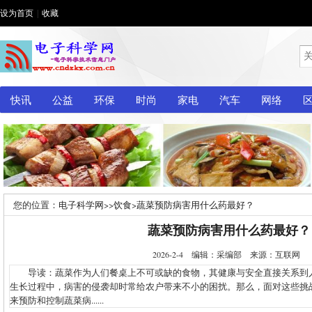
设为首页
|
收藏
快讯
公益
环保
时尚
家电
汽车
网络
您的位置：
电子科学网
>>
饮食
>
蔬菜预防病害用什么药最好？
蔬菜预防病害用什么药最好？
2026-2-4 编辑：采编部 来源：互联网
导读：蔬菜作为人们餐桌上不可或缺的食物，其健康与安全直接关系到
生长过程中，病害的侵袭却时常给农户带来不小的困扰。那么，面对这些挑
来预防和控制蔬菜病......