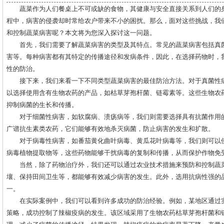
蔬菜作为人们餐桌上不可或缺的食物，其健康与安全直接关系到人们的
程中，病害的侵袭却时常给农户带来不小的困扰。那么，面对这些挑战，我
和控制蔬菜病害呢？本文将为您深入探讨这一问题。
首先，我们需要了解蔬菜病害的类型及其特点。常见的蔬菜病害包括真
害等。每种病害都有其特定的传播途径和发病条件，因此，在选择药物时，
性的防治。
接下来，我们来看一下不同类型蔬菜病害的最佳防治方法。对于真菌性
以选择使用含有生物农药的产品，如枯草芽孢杆菌、链霉素等。这些生物农
抑制病菌的生长和传播。
对于细菌性病害，如软腐病、溃疡病等，我们则需要选择具有抗菌作用
广谱抗生素类农药，它们能够有效地杀灭病菌，防止病害的发生和扩散。
对于病毒性病害，如番茄黄化曲叶病毒、黄瓜花叶病毒等，我们则可以
病毒植物提取物等，这些药物能够干扰病毒的复制和传播，从而保护作物免
当然，除了药物治疗外，我们还可以通过农业技术措施来预防和控制蔬
壤、保持田间卫生等，都能够有效减少病害的发生。此外，选用抗病性强的
一。
在实际案例中，我们可以看到许多成功的防治经验。例如，某地区通过
策略，成功控制了辣椒疫病的发生。该区域采用了生物农药枯草芽孢杆菌和