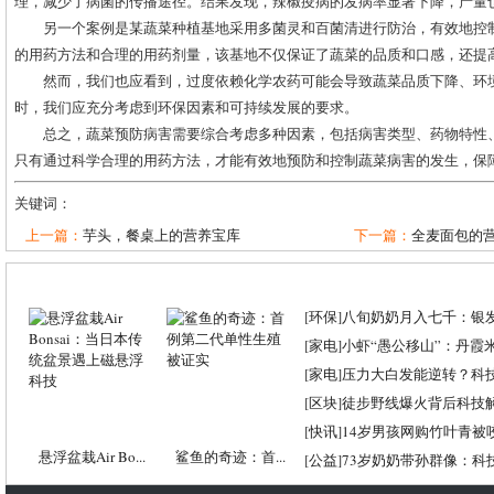
理，减少了病菌的传播途径。结果发现，辣椒疫病的发病率显著下降，产量
另一个案例是某蔬菜种植基地采用多菌灵和百菌清进行防治，有效地控
的用药方法和合理的用药剂量，该基地不仅保证了蔬菜的品质和口感，还提
然而，我们也应看到，过度依赖化学农药可能会导致蔬菜品质下降、环
时，我们应充分考虑到环保因素和可持续发展的要求。
总之，蔬菜预防病害需要综合考虑多种因素，包括病害类型、药物特性
只有通过科学合理的用药方法，才能有效地预防和控制蔬菜病害的发生，保
关键词：
上一篇：
芋头，餐桌上的营养宝库
下一篇：
全麦面包的营
[
环保
]
八旬奶奶月入七千：银
[
家电
]
小虾“愚公移山”：丹霞米虾
[
家电
]
压力大白发能逆转？科
[
区块
]
徒步野线爆火背后科技
[
快讯
]
14岁男孩网购竹叶青被
悬浮盆栽Air Bo...
鲨鱼的奇迹：首...
[
公益
]
73岁奶奶带孙群像：科