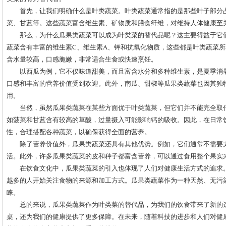
首先，让我们明确什么是叶类蔬菜。叶类蔬菜通常指的是那些叶子部分
菜、甘蓝等。这些蔬菜富含维生素、矿物质和膳食纤维，对维持人体健康至
那么，为什么瓜果类蔬菜可以成为叶类菜的替代品呢？这主要得益于它
蔬菜含有丰富的维生素C、维生素A、钾和抗氧化物质，这些都是叶类蔬菜
含水量较高，口感脆嫩，非常适合生食或快速烹饪。
以西瓜为例，它不仅味道甜美，而且富含水分和多种维生素，是夏季消
口感和丰富的营养价值受到欢迎。此外，南瓜、甜椒等瓜果类蔬菜也因其独
用。
当然，虽然瓜果类蔬菜在某些方面优于叶类蔬菜，但它们并不能完全取
如菠菜和甘蓝含有较高的草酸，过量摄入可能影响钙的吸收。因此，在日常
性，合理搭配各种蔬菜，以确保获得全面的营养。
除了营养价值外，瓜果类蔬菜还具有其他优势。例如，它们通常不需要
活。此外，许多瓜果类蔬菜的皮和种子都富含营养，可以通过食用整个果实
在饮食文化中，瓜果类蔬菜的引入也体现了人们对健康生活方式的追求
越多的人开始关注食物的来源和加工方式。瓜果类蔬菜作为一种天然、无污
睐。
总的来说，瓜果类蔬菜作为叶类菜的替代品，为我们的饮食带来了新的
桌，还为我们的健康提供了更多保障。在未来，随着科技的进步和人们对健