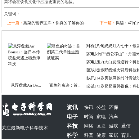
菜将会在饮食文化中占据更重要的地位。
关键词：
上一篇：
蔬菜的营养宝库：你真的了解你的...
下一篇：
揭秘：4种白
[
环保
]
八旬奶奶月入七千：银
[
家电
]
小虾“愚公移山”：丹霞米虾
[
家电
]
压力大白发能逆转？科
[
区块
]
徒步野线爆火背后科技
[
快讯
]
14岁男孩网购竹叶青被
悬浮盆栽Air Bo...
鲨鱼的奇迹：首...
[
公益
]
73岁奶奶带孙群像：科
资讯
快讯
公益
环保
电子
时尚
家电
汽车
科技
网络
区块
游戏
通信
关注最新电子科学技术
科学
科普
健康
家居
育儿