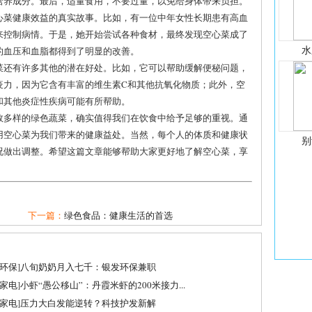
营养成分。最后，适量食用，不要过量，以免给身体带来负担。
心菜健康效益的真实故事。比如，有一位中年女性长期患有高血
来控制病情。于是，她开始尝试各种食材，最终发现空心菜成了
水
的血压和血脂都得到了明显的改善。
菜还有许多其他的潜在好处。比如，它可以帮助缓解便秘问题，
疫力，因为它含有丰富的维生素C和其他抗氧化物质；此外，空
和其他炎症性疾病可能有所帮助。
效多样的绿色蔬菜，确实值得我们在饮食中给予足够的重视。通
用空心菜为我们带来的健康益处。当然，每个人的体质和健康状
别
况做出调整。希望这篇文章能够帮助大家更好地了解空心菜，享
下一篇：
绿色食品：健康生活的首选
环保
]
八旬奶奶月入七千：银发环保兼职
家电
]
小虾“愚公移山”：丹霞米虾的200米接力...
家电
]
压力大白发能逆转？科技护发新解