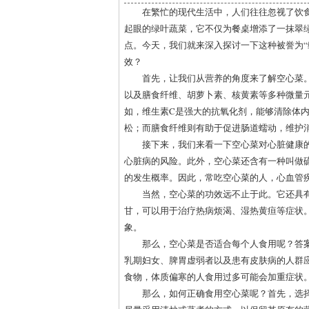
在繁忙的现代生活中，人们往往忽视了饮
起眼的绿叶蔬菜，它不仅为餐桌增添了一抹翠
点。今天，我们就来深入探讨一下这种被誉为“
效？
首先，让我们从营养的角度来了解空心菜
以及膳食纤维、胡萝卜素、核黄素等多种微量
如，维生素C是强大的抗氧化剂，能够清除体
松；而膳食纤维则有助于促进肠道蠕动，维护
接下来，我们来看一下空心菜对心脏健康
心脏病的风险。此外，空心菜还含有一种叫做
的发生概率。因此，常吃空心菜的人，心血管
当然，空心菜的功效远不止于此。它还具
甘，可以用于治疗热病烦渴、湿热黄疸等症状
象。
那么，空心菜是否适合每个人食用呢？答
乳期妇女、脾胃虚弱者以及患有皮肤病的人群
食物，体质偏寒的人食用过多可能会加重症状
那么，如何正确食用空心菜呢？首先，选