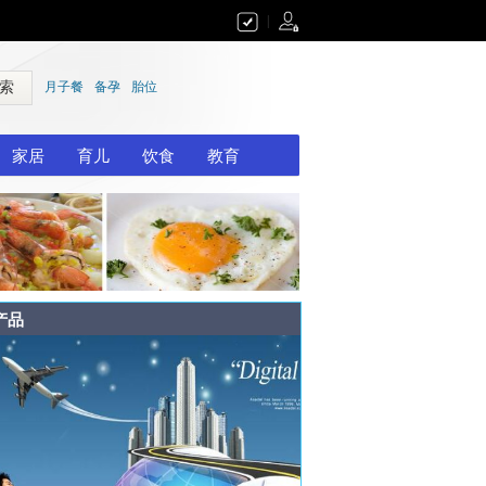
|
 索
月子餐
备孕
胎位
家居
育儿
饮食
教育
产品