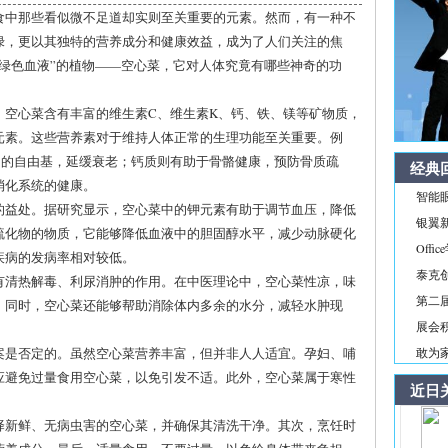
食中那些看似微不足道却实则至关重要的元素。然而，有一种不
绿，更以其独特的营养成分和健康效益，成为了人们关注的焦
绿色血液”的植物——空心菜，它对人体究竟有哪些神奇的功
。空心菜含有丰富的维生素C、维生素K、钙、铁、镁等矿物质，
元素。这些营养素对于维持人体正常的生理功能至关重要。例
内的自由基，延缓衰老；钙质则有助于骨骼健康，预防骨质疏
经典
消化系统的健康。
智能
的益处。据研究显示，空心菜中的钾元素有助于调节血压，降低
银翼新境
硫化物的物质，它能够降低血液中的胆固醇水平，减少动脉硬化
Off
疾病的发病率相对较低。
泰克
有清热解毒、利尿消肿的作用。在中医理论中，空心菜性凉，味
第二届
。同时，空心菜还能够帮助消除体内多余的水分，减轻水肿现
展会积
案是否定的。虽然空心菜营养丰富，但并非人人适宜。孕妇、哺
敢为家
应避免过量食用空心菜，以免引发不适。此外，空心菜属于寒性
近日
。
择新鲜、无病虫害的空心菜，并确保其清洗干净。其次，烹饪时