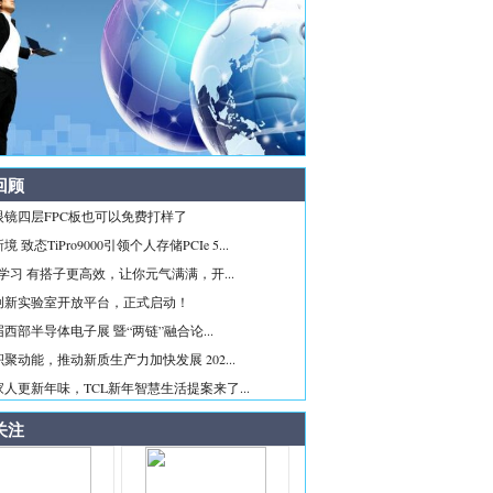
回顾
眼镜四层FPC板也可以免费打样了
 致态TiPro9000引领个人存储PCIe 5...
ice学习 有搭子更高效，让你元气满满，开...
创新实验室开放平台，正式启动！
西部半导体电子展 暨“两链”融合论...
聚动能，推动新质生产力加快发展 202...
人更新年味，TCL新年智慧生活提案来了...
关注