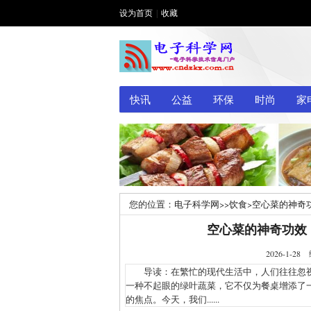
设为首页
|
收藏
快讯
公益
环保
时尚
家
您的位置：
电子科学网
>>
饮食
>
空心菜的神奇
空心菜的神奇功效
2026-1
导读：在繁忙的现代生活中，人们往往忽视
一种不起眼的绿叶蔬菜，它不仅为餐桌增添了
的焦点。今天，我们......