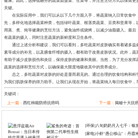
健康。因此，选择低糖分的蔬菜如菠菜、生菜等，并注意烹饪方式以保留更
关键。
在实际应用中，我们可以从以下几个方面入手，将蔬菜纳入日常饮食中
先，多样化地选择蔬菜种类，包括绿叶蔬菜、根茎类蔬菜、豆类和坚果等，
用蒸、煮、炖等健康的烹饪方法，避免油炸或烧烤，以减少油脂摄入。最后
有蔬菜的摄入，同时注意蔬菜的新鲜度和卫生条件。
通过上述分析和建议，我们可以看到，多吃蔬菜对皮肤确实有着诸多益
素等成分的补充，以及膳食纤维的摄入，都有助于改善皮肤状况。此外，蔬
有助于减少皮肤损伤和炎症，保持皮肤的健康和美丽。当然，为了充分发挥
蔬菜的选择和烹饪方式，以确保最大限度地吸收其中的营养成分。
总之，多吃蔬菜对皮肤的好处是显而易见的。通过合理的饮食结构和科
为我们肌肤保养的得力助手。让我们从现在开始，将蔬菜纳入每日饮食中，
关键词：
上一篇：
西红柿能防癌抗癌吗
下一篇：
揭秘十大抗癌
[
环保
]
八旬奶奶月入七千：银
[
家电
]
小虾“愚公移山”：丹霞米虾