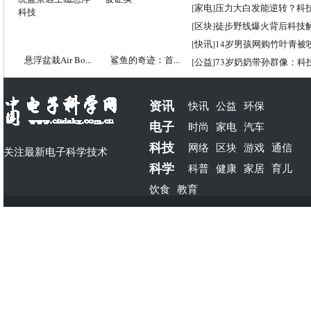
[
家电
]
压力大白发能逆转？科
[
区块
]
徒步野线爆火背后科技
[
快讯
]
14岁男孩网购竹叶青被
悬浮盆栽Air Bo...
鲨鱼的奇迹：首...
[
公益
]
73岁奶奶带孙群像：科
资讯
快讯
公益
环保
电子
时尚
家电
汽车
科技
网络
区块
游戏
通信
关注最新电子科学技术
科学
科普
健康
家居
育儿
饮食
教育