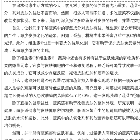
在追求健康生活方式的今天，饮食对于皮肤的保养显得尤为重要。蔬菜
分，其对皮肤的益处不言而喻。然而，很多人可能不知道，多吃蔬菜不仅能
改善皮肤状况。接下来，我们将深入探讨多吃蔬菜对皮肤的好处，并通过数
首先，让我们来了解蔬菜中的哪些成分对皮肤有益。维生素C是众所周
的产生，减少皮肤老化的迹象。例如，番茄、柑橘类水果等富含维生素C的
光泽。此外，维生素E也是一种强大的抗氧化剂，它有助于保护皮肤免受紫
成，从而减少皱纹的出现。
除了维生素C和维生素E，蔬菜中还含有多种有益于皮肤健康的矿物质
要的微量元素，它参与皮肤细胞的生长和修复过程，缺乏锌可能导致皮肤干
的抗炎成分，它可以减少炎症反应，减轻皮肤红肿和瘙痒的症状。
那么，这些好处是否可以通过增加蔬菜摄入量来实现呢？根据一项发表
摄入足够的蔬菜可以显著降低皮肤癌的风险。研究显示，与那些每周蔬菜摄
超过10份蔬菜的人患皮肤癌的风险降低了约30%。这一发现强调了蔬菜在
除了直接的健康益处，蔬菜还有助于改善皮肤的整体外观。研究表明，
健康，而肠道健康与皮肤健康密切相关。肠道细菌产生的短链脂肪酸被认为
皮肤的水润和柔软。此外，蔬菜中的抗氧化剂和其他营养物质还可以帮助减
均匀明亮。
然而，并非所有蔬菜都对皮肤有益。例如，过量摄入高糖分的蔬菜可能