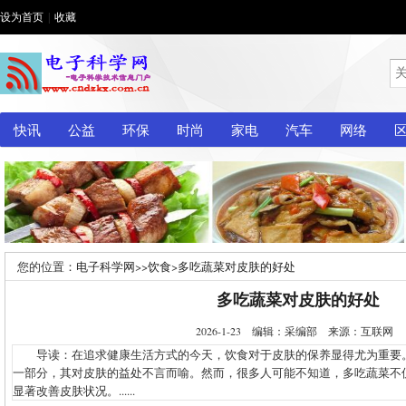
设为首页
|
收藏
快讯
公益
环保
时尚
家电
汽车
网络
您的位置：
电子科学网
>>
饮食
>
多吃蔬菜对皮肤的好处
多吃蔬菜对皮肤的好处
2026-1-23 编辑：采编部 来源：互联网
导读：在追求健康生活方式的今天，饮食对于皮肤的保养显得尤为重要
一部分，其对皮肤的益处不言而喻。然而，很多人可能不知道，多吃蔬菜不
显著改善皮肤状况。......