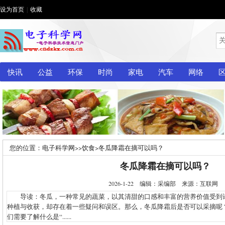
设为首页
|
收藏
快讯
公益
环保
时尚
家电
汽车
网络
您的位置：
电子科学网
>>
饮食
>
冬瓜降霜在摘可以吗？
冬瓜降霜在摘可以吗？
2026-1-22 编辑：采编部 来源：互联网
导读：冬瓜，一种常见的蔬菜，以其清甜的口感和丰富的营养价值受到
种植与收获，却存在着一些疑问和误区。那么，冬瓜降霜后是否可以采摘呢
们需要了解什么是“......