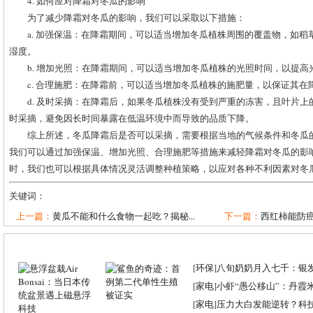
4. 如何应对降霜对冬瓜的影响
为了减少降霜对冬瓜的影响，我们可以采取以下措施：
a. 加强保温：在降霜期间，可以适当增加冬瓜植株周围的覆盖物，如
湿度。
b. 增加光照：在降霜期间，可以适当增加冬瓜植株的光照时间，以提高
c. 合理施肥：在降霜前，可以适当增加冬瓜植株的施肥量，以保证其
d. 及时采摘：在降霜后，如果冬瓜植株没有受到严重的冻害，且叶片
时采摘，避免因长时间暴露在低温环境中而导致的品质下降。
综上所述，冬瓜降霜后是否可以采摘，需要根据当地的气候条件和冬瓜
我们可以通过加强保温、增加光照、合理施肥等措施来减轻降霜对冬瓜的影
时，我们也可以根据具体情况灵活调整种植策略，以应对各种不利因素对冬
关键词：
上一篇：
黄瓜不能和什么食物一起吃？揭秘...
下一篇：
西红柿能防
[
环保
]
八旬奶奶月入七千：银
[
家电
]
小虾“愚公移山”：丹霞米虾
[
家电
]
压力大白发能逆转？科