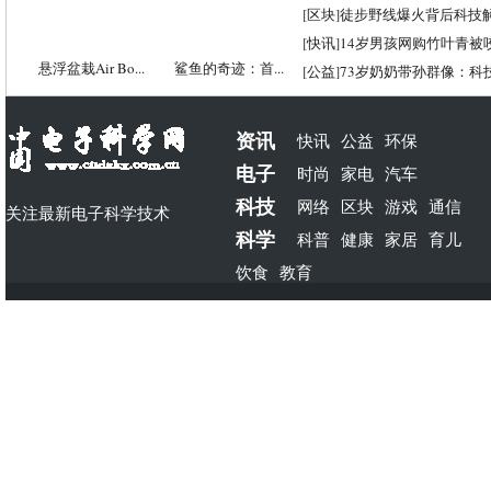
[
区块
]
徒步野线爆火背后科技
[
快讯
]
14岁男孩网购竹叶青被
悬浮盆栽Air Bo...
鲨鱼的奇迹：首...
[
公益
]
73岁奶奶带孙群像：科
资讯
快讯
公益
环保
电子
时尚
家电
汽车
科技
网络
区块
游戏
通信
关注最新电子科学技术
科学
科普
健康
家居
育儿
饮食
教育