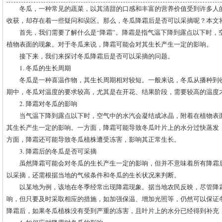
冬瓜，一种常见的蔬菜，以其清甜的口感和丰富的营养价值受到许多人
收获，却存在着一些疑问和误区。那么，冬瓜降霜后是否可以采摘呢？本文
首先，我们需要了解什么是“降霜”。降霜是指气温下降到露点以下时，
植物表面的现象。对于冬瓜来说，降霜可能会对其生长产生一定的影响。
接下来，我们来探讨冬瓜降霜后是否可以采摘的问题。
1. 冬瓜的生长周期
冬瓜是一种喜温作物，其生长周期相对较短。一般来说，冬瓜从播种到收获
期中，冬瓜对温度的要求较高，尤其是在开花、结果阶段，需要较高的温度
2. 降霜对冬瓜的影响
当气温下降到露点以下时，空气中的水汽会凝结成冰晶，附着在植物表
其生长产生一定的影响。一方面，降霜可能导致冬瓜叶片上的水分过快蒸发
方面，降霜还可能导致冬瓜植株遭受冻害，影响其正常生长。
3. 降霜后的冬瓜是否可采摘
虽然降霜可能会对冬瓜的生长产生一定的影响，但并不意味着所有降霜
以采摘，还需根据当地的气候条件和冬瓜的生长状况来判断。
以某地为例，该地在冬季经常出现降霜现象。据当地农民反映，尽管降
响，但只要及时采取相应的措施，如加强保温、增加光照等，仍然可以保证
降霜后，如果冬瓜植株没有受到严重的冻害，且叶片上的水分已经得到补充