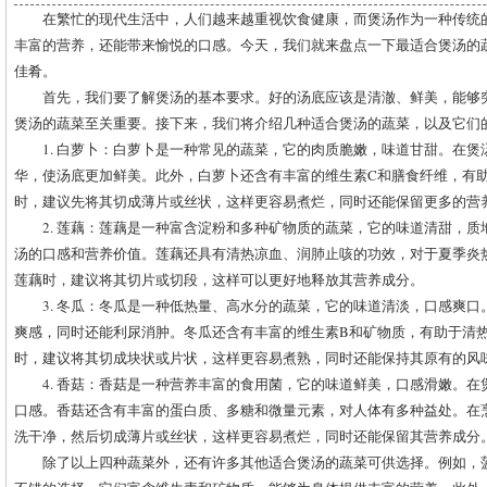
在繁忙的现代生活中，人们越来越重视饮食健康，而煲汤作为一种传统
丰富的营养，还能带来愉悦的口感。今天，我们就来盘点一下最适合煲汤的
佳肴。
首先，我们要了解煲汤的基本要求。好的汤底应该是清澈、鲜美，能够
煲汤的蔬菜至关重要。接下来，我们将介绍几种适合煲汤的蔬菜，以及它们
1. 白萝卜：白萝卜是一种常见的蔬菜，它的肉质脆嫩，味道甘甜。在
华，使汤底更加鲜美。此外，白萝卜还含有丰富的维生素C和膳食纤维，有
时，建议先将其切成薄片或丝状，这样更容易煮烂，同时还能保留更多的营
2. 莲藕：莲藕是一种富含淀粉和多种矿物质的蔬菜，它的味道清甜，
汤的口感和营养价值。莲藕还具有清热凉血、润肺止咳的功效，对于夏季炎
莲藕时，建议将其切片或切段，这样可以更好地释放其营养成分。
3. 冬瓜：冬瓜是一种低热量、高水分的蔬菜，它的味道清淡，口感爽
爽感，同时还能利尿消肿。冬瓜还含有丰富的维生素B和矿物质，有助于清
时，建议将其切成块状或片状，这样更容易煮熟，同时还能保持其原有的风
4. 香菇：香菇是一种营养丰富的食用菌，它的味道鲜美，口感滑嫩。
口感。香菇还含有丰富的蛋白质、多糖和微量元素，对人体有多种益处。在
洗干净，然后切成薄片或丝状，这样更容易煮烂，同时还能保留其营养成分
除了以上四种蔬菜外，还有许多其他适合煲汤的蔬菜可供选择。例如，