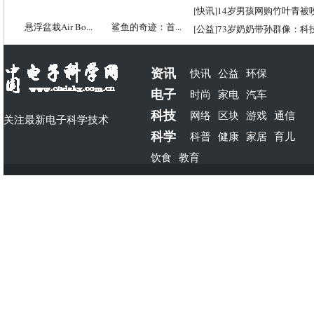
[
快讯
]
14岁男孩网购竹叶青被
悬浮盆栽Air Bo...
鲨鱼的奇迹：首...
[
公益
]
73岁奶奶带孙群像：科
资讯
快讯
公益
环保
电子
时尚
家电
汽车
科技
网络
区块
游戏
通信
关注最新电子科学技术
科学
科普
健康
家居
育儿
饮食
教育