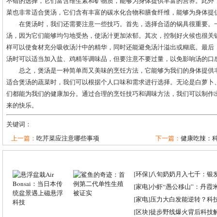
不错的选择，它们富含维生素和矿物质，能够为身体提供丰富的营养。此外
菜也非常适合煲汤，它们含有丰富的碳水化合物和膳食纤维，能够为身体提
在煲汤时，我们还需要注意一些技巧。首先，选择合适的锅具很重要。
汤，因为它们能够均匀地受热，使汤汁更加浓郁。其次，控制好火候也很关
样可以使食材充分吸收汤汁中的精华，同时还能避免汤汁溢出或糊底。最后
汤时可以适当加入盐、鸡精等调味品，但要注意不要过量，以免影响汤的口
总之，煲汤是一种简单而又美味的烹饪方法，它能够为我们的身体提供
适合煲汤的蔬菜时，我们可以根据个人口味和需求进行选择。无论是白萝卜
们都能为我们的健康加分。通过合理的烹饪技巧和调味方法，我们可以制作
来的快乐。
关键词：
上一篇：
吃芹菜应注意哪些事项
下一篇：
健康吃辣：
[
环保
]
八旬奶奶月入七千：银
[
家电
]
小虾“愚公移山”：丹霞米虾
[
家电
]
压力大白发能逆转？科
[
区块
]
徒步野线爆火背后科技