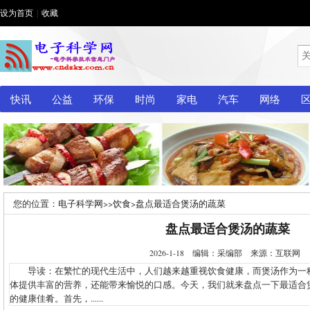
设为首页
|
收藏
快讯
公益
环保
时尚
家电
汽车
网络
您的位置：
电子科学网
>>
饮食
>
盘点最适合煲汤的蔬菜
盘点最适合煲汤的蔬菜
2026-1-18 编辑：采编部 来源：互联网
导读：在繁忙的现代生活中，人们越来越重视饮食健康，而煲汤作为一
体提供丰富的营养，还能带来愉悦的口感。今天，我们就来盘点一下最适合
的健康佳肴。首先，......