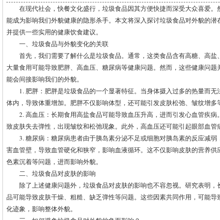
在现代社会，快餐文化盛行，垃圾食品因其方便快捷而深受大众喜爱。
能成为影响我们外貌健康的隐形杀手。本文将深入探讨垃圾食品对外貌的潜
并提供一些实用的健康饮食建议。
一、垃圾食品与外貌变化的关联
首先，我们需要了解什么是垃圾食品。通常，这类食品含有高糖、高盐
大量食用可能导致肥胖、高血压、糖尿病等健康问题。然而，这些健康问题
能会间接影响我们的外貌。
1. 肥胖：肥胖是垃圾食品的一个显著特征。当身体摄入过多的热量而
体内，导致体重增加。肥胖不仅影响体型，还可能引发皮肤松弛、皱纹增多
2. 高血压：长期食用高盐食品可能导致血压升高，进而引发心血管疾
致皮肤失去弹性，出现皱纹和松弛现象。此外，高血压还可能引起眼部血管
3. 糖尿病：糖尿病患者由于胰岛素分泌不足或细胞对胰岛素的反应减
害血管壁，导致血管硬化和狭窄，影响血液循环。这不仅影响皮肤的营养供
色素沉着等问题，进而影响外貌。
二、垃圾食品对皮肤的影响
除了上述健康问题外，垃圾食品对皮肤的影响也不容忽视。研究表明，
品可能导致皮肤干燥、粗糙、缺乏弹性等问题。这些因素共同作用，可能导
化迹象，影响整体外貌。