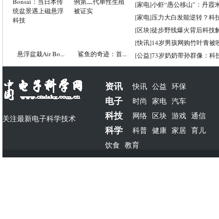
[
家电
]
小虾“愚公移山”：丹霞米虾
[
家电
]
压力大白发能逆转？科
[
区块
]
徒步野线爆火背后科技
[
快讯
]
14岁男孩网购竹叶青被
悬浮盆栽Air Bo...
鲨鱼的奇迹：首...
[
公益
]
73岁奶奶带孙群像：科
资讯
快讯
公益
环保
电子
时尚
家电
汽车
科技
网络
区块
游戏
通信
关注最新电子科学技术
科学
科普
健康
家居
育儿
饮食
教育