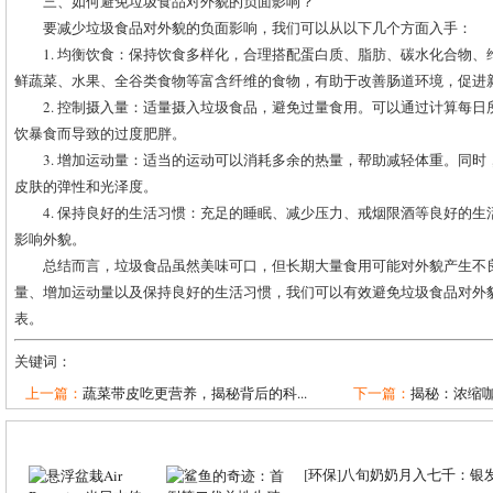
三、如何避免垃圾食品对外貌的负面影响？
要减少垃圾食品对外貌的负面影响，我们可以从以下几个方面入手：
1. 均衡饮食：保持饮食多样化，合理搭配蛋白质、脂肪、碳水化合物
鲜蔬菜、水果、全谷类食物等富含纤维的食物，有助于改善肠道环境，促进
2. 控制摄入量：适量摄入垃圾食品，避免过量食用。可以通过计算每
饮暴食而导致的过度肥胖。
3. 增加运动量：适当的运动可以消耗多余的热量，帮助减轻体重。同
皮肤的弹性和光泽度。
4. 保持良好的生活习惯：充足的睡眠、减少压力、戒烟限酒等良好的
影响外貌。
总结而言，垃圾食品虽然美味可口，但长期大量食用可能对外貌产生不
量、增加运动量以及保持良好的生活习惯，我们可以有效避免垃圾食品对外
表。
关键词：
上一篇：
蔬菜带皮吃更营养，揭秘背后的科...
下一篇：
揭秘：浓缩咖
[
环保
]
八旬奶奶月入七千：银