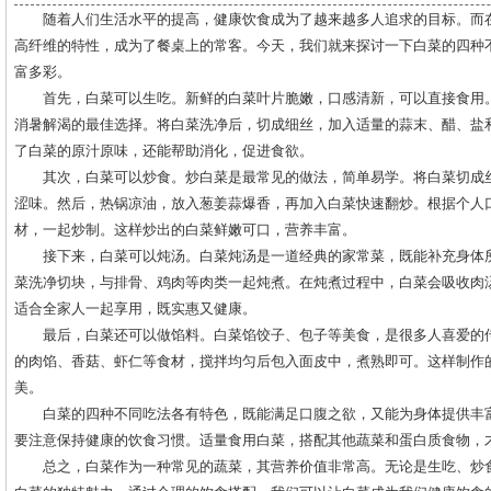
随着人们生活水平的提高，健康饮食成为了越来越多人追求的目标。而
高纤维的特性，成为了餐桌上的常客。今天，我们就来探讨一下白菜的四种
富多彩。
首先，白菜可以生吃。新鲜的白菜叶片脆嫩，口感清新，可以直接食用
消暑解渴的最佳选择。将白菜洗净后，切成细丝，加入适量的蒜末、醋、盐
了白菜的原汁原味，还能帮助消化，促进食欲。
其次，白菜可以炒食。炒白菜是最常见的做法，简单易学。将白菜切成
涩味。然后，热锅凉油，放入葱姜蒜爆香，再加入白菜快速翻炒。根据个人
材，一起炒制。这样炒出的白菜鲜嫩可口，营养丰富。
接下来，白菜可以炖汤。白菜炖汤是一道经典的家常菜，既能补充身体
菜洗净切块，与排骨、鸡肉等肉类一起炖煮。在炖煮过程中，白菜会吸收肉
适合全家人一起享用，既实惠又健康。
最后，白菜还可以做馅料。白菜馅饺子、包子等美食，是很多人喜爱的
的肉馅、香菇、虾仁等食材，搅拌均匀后包入面皮中，煮熟即可。这样制作
美。
白菜的四种不同吃法各有特色，既能满足口腹之欲，又能为身体提供丰
要注意保持健康的饮食习惯。适量食用白菜，搭配其他蔬菜和蛋白质食物，
总之，白菜作为一种常见的蔬菜，其营养价值非常高。无论是生吃、炒