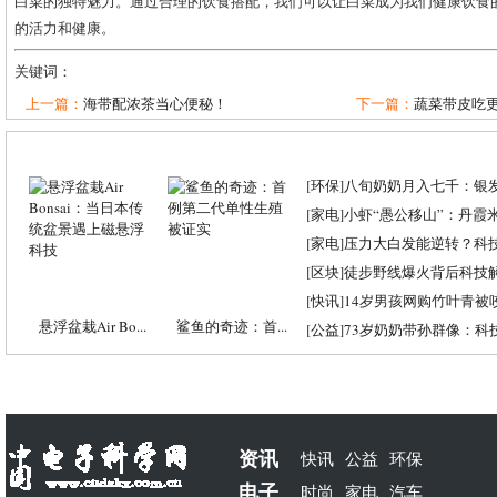
白菜的独特魅力。通过合理的饮食搭配，我们可以让白菜成为我们健康饮食
的活力和健康。
关键词：
上一篇：
海带配浓茶当心便秘！
下一篇：
蔬菜带皮吃更
[
环保
]
八旬奶奶月入七千：银
[
家电
]
小虾“愚公移山”：丹霞米虾
[
家电
]
压力大白发能逆转？科
[
区块
]
徒步野线爆火背后科技
[
快讯
]
14岁男孩网购竹叶青被
悬浮盆栽Air Bo...
鲨鱼的奇迹：首...
[
公益
]
73岁奶奶带孙群像：科
资讯
快讯
公益
环保
电子
时尚
家电
汽车