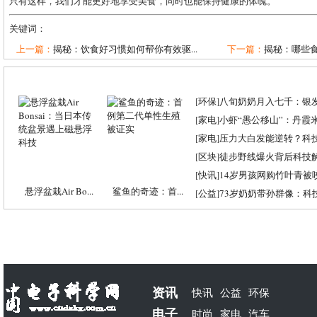
只有这样，我们才能更好地享受美食，同时也能保持健康的体魄。
关键词：
上一篇：
揭秘：饮食好习惯如何帮你有效驱...
下一篇：
揭秘：哪些食
[
环保
]
八旬奶奶月入七千：银
[
家电
]
小虾“愚公移山”：丹霞米虾
[
家电
]
压力大白发能逆转？科
[
区块
]
徒步野线爆火背后科技
[
快讯
]
14岁男孩网购竹叶青被
悬浮盆栽Air Bo...
鲨鱼的奇迹：首...
[
公益
]
73岁奶奶带孙群像：科
资讯
快讯
公益
环保
电子
时尚
家电
汽车