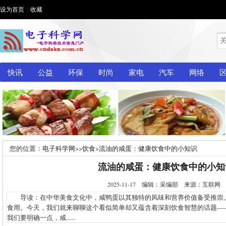
设为首页
|
收藏
快讯
公益
环保
时尚
家电
汽车
网络
您的位置：
电子科学网
>>
饮食
>
流油的咸蛋：健康饮食中的小知识
流油的咸蛋：健康饮食中的小知
2025-11-17 编辑：采编部 来源：互联
导读：在中华美食文化中，咸鸭蛋以其独特的风味和营养价值备受推崇
食用。今天，我们就来聊聊这个看似简单却又蕴含着深刻饮食智慧的话题—
我们要明确一点，咸......