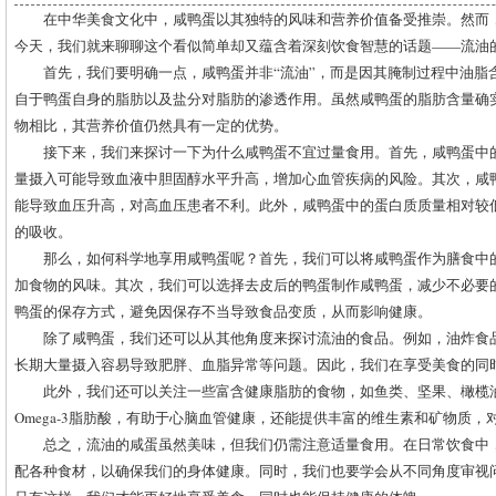
在中华美食文化中，咸鸭蛋以其独特的风味和营养价值备受推崇。然而
今天，我们就来聊聊这个看似简单却又蕴含着深刻饮食智慧的话题——流油
首先，我们要明确一点，咸鸭蛋并非“流油”，而是因其腌制过程中油脂
自于鸭蛋自身的脂肪以及盐分对脂肪的渗透作用。虽然咸鸭蛋的脂肪含量确
物相比，其营养价值仍然具有一定的优势。
接下来，我们来探讨一下为什么咸鸭蛋不宜过量食用。首先，咸鸭蛋中
量摄入可能导致血液中胆固醇水平升高，增加心血管疾病的风险。其次，咸
能导致血压升高，对高血压患者不利。此外，咸鸭蛋中的蛋白质质量相对较
的吸收。
那么，如何科学地享用咸鸭蛋呢？首先，我们可以将咸鸭蛋作为膳食中
加食物的风味。其次，我们可以选择去皮后的鸭蛋制作咸鸭蛋，减少不必要
鸭蛋的保存方式，避免因保存不当导致食品变质，从而影响健康。
除了咸鸭蛋，我们还可以从其他角度来探讨流油的食品。例如，油炸食
长期大量摄入容易导致肥胖、血脂异常等问题。因此，我们在享受美食的同
此外，我们还可以关注一些富含健康脂肪的食物，如鱼类、坚果、橄榄
Omega-3脂肪酸，有助于心脑血管健康，还能提供丰富的维生素和矿物质
总之，流油的咸蛋虽然美味，但我们仍需注意适量食用。在日常饮食中
配各种食材，以确保我们的身体健康。同时，我们也要学会从不同角度审视