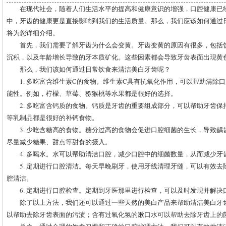
在现代社会，随着人们生活水平的提高和健康意识的增强，口腔健康已
中，牙齿的健康更是直接影响到我们的生活质量。那么，我们应该如何通过
将为您详细介绍。
首先，我们需要了解牙齿为什么会变黄。牙齿变黄的原因有很多，包括
沉积，以及年龄增长导致的牙本质矿化。这些因素都会导致牙齿表面出现黄
那么，我们该如何通过日常饮食来清洁美白牙齿呢？
1. 多吃富含维生素C的食物。维生素C具有抗氧化作用，可以帮助清除
能性。例如，柠檬、草莓、猕猴桃等水果都是很好的选择。
2. 多吃富含钙质的食物。钙质是牙齿的重要组成部分，可以帮助牙齿
等乳制品都是很好的补钙食物。
3. 少吃含糖高的食物。糖分过高的食物会促进口腔细菌的生长，导致
尽量减少糖果、甜点等甜食的摄入。
4. 多喝水。水可以帮助清洁口腔，减少口腔中的细菌数量，从而减少牙
5. 定期进行口腔清洁。每天早晚刷牙，使用牙线清理牙缝，可以有效
腔清洁。
6. 定期进行口腔检查。定期到牙医那里进行检查，可以及时发现并解
除了以上方法，我们还可以通过一些天然的美白产品来帮助清洁美白牙
以帮助去除牙齿表面的污渍；含有过氧化氢的漱口水可以帮助去除牙齿上的