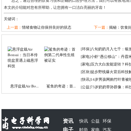
总之，通过合理的饮食习惯和正确的口腔护理方法，我们可以有效地清
本文的介绍能对您有所帮助，让您拥有一口洁白亮丽的牙齿！
关键词：
上一篇：
情绪食物让你保持良好的状态
下一篇：
揭秘：饮食好
[
环保
]
八旬奶奶月入七千：银
[
家电
]
小虾“愚公移山”：丹霞米虾
[
家电
]
压力大白发能逆转？科
[
区块
]
徒步野线爆火背后科技
[
快讯
]
14岁男孩网购竹叶青被
悬浮盆栽Air Bo...
鲨鱼的奇迹：首...
[
公益
]
73岁奶奶带孙群像：科
资讯
快讯
公益
环保
电子
时尚
家电
汽车