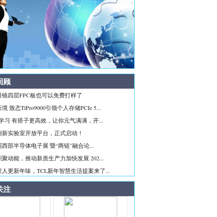
回顾
眼镜四层FPC板也可以免费打样了
 致态TiPro9000引领个人存储PCIe 5...
ice学习 有搭子更高效，让你元气满满，开...
创新实验室开放平台，正式启动！
西部半导体电子展 暨“两链”融合论...
聚动能，推动新质生产力加快发展 202...
人更新年味，TCL新年智慧生活提案来了...
关注