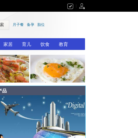
|
 索
月子餐
备孕
胎位
家居
育儿
饮食
教育
产品