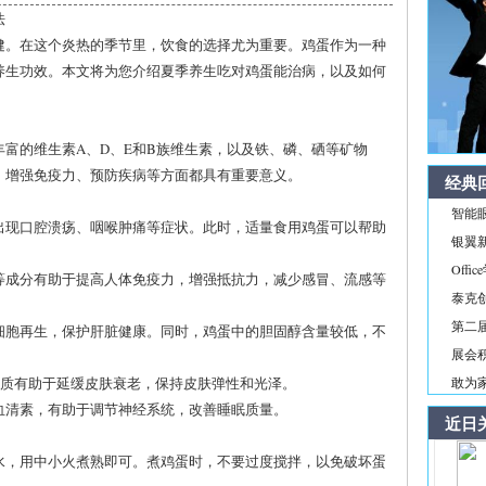
法
健。在这个炎热的季节里，饮食的选择尤为重要。鸡蛋作为一种
养生功效。本文将为您介绍夏季养生吃对鸡蛋能治病，以及如何
富的维生素A、D、E和B族维生素，以及铁、磷、硒等矿物
、增强免疫力、预防疾病等方面都具有重要意义。
经典
智能
，出现口腔溃疡、咽喉肿痛等症状。此时，适量食用鸡蛋可以帮助
银翼新境
Off
脂等成分有助于提高人体免疫力，增强抵抗力，减少感冒、流感等
泰克
第二届
肝细胞再生，保护肝脏健康。同时，鸡蛋中的胆固醇含量较低，不
展会积
化物质有助于延缓皮肤衰老，保持皮肤弹性和光泽。
敢为家
为血清素，有助于调节神经系统，改善睡眠质量。
近日
的水，用中小火煮熟即可。煮鸡蛋时，不要过度搅拌，以免破坏蛋