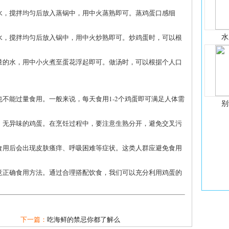
的水，搅拌均匀后放入蒸锅中，用中火蒸熟即可。蒸鸡蛋口感细
水
的水，搅拌均匀后放入锅中，用中火炒熟即可。炒鸡蛋时，可以根
适量的水，用中小火煮至蛋花浮起即可。做汤时，可以根据个人口
也不能过量食用。一般来说，每天食用1-2个鸡蛋即可满足人体需
别
鲜、无异味的鸡蛋。在烹饪过程中，要注意生熟分开，避免交叉污
，食用后会出现皮肤瘙痒、呼吸困难等症状。这类人群应避免食用
意正确食用方法。通过合理搭配饮食，我们可以充分利用鸡蛋的
下一篇：
吃海鲜的禁忌你都了解么