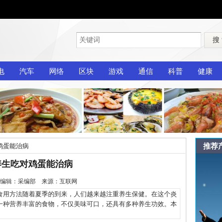
搜
电
汽车
网络
区块
游戏
通信
科普
健康
推荐
鸡蛋能治病
养生吃对鸡蛋能治病
1-13 编辑：采编部 来源：互联网
用方法随着夏季的到来，人们越来越注重养生保健。在这个炎
一种营养丰富的食物，不仅美味可口，还具有多种养生功效。本