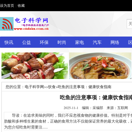
设为首页
|
收藏
快讯
公益
环保
时尚
家电
汽车
网络
您的位置：
电子科学网
>>
饮食
>
吃鱼的注意事项：健康饮食指南
吃鱼的注意事项：健康饮食指
2025-11-1 编辑：采编部 来源：互联网
导读：在追求美味的同时，我们不应忽视食物的健康价值。特别是对于鱼类这
肪酸和多种维生素的食材，正确的食用方法不仅能保证营养的最大化吸收，
为您介绍吃鱼时需要注......