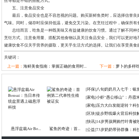
丝等都是不错的搭配方式。
五、注意食品安全
最后，食品安全也是不容忽视的问题。购买新鲜鱼类时，应选择信誉良
气味。同时，储存时应保持低温，避免交叉污染。在烹饪过程中，确保所有
总结而言，吃鱼是一种既美味又有益健康的饮食习惯。通过了解不同种
烹饪方式、注意食用量、搭配其他食物以及关注食品安全，我们可以更好地
健康饮食不仅关乎营养的摄取，更关乎生活方式的选择。让我们在享受美食
关键词：
上一篇：
海鲜美食指南：掌握正确的食用时...
下一篇：
萝卜的多样吃
[
环保
]
八旬奶奶月入七千：银
[
家电
]
小虾“愚公移山”：丹霞米虾
[
家电
]
压力大白发能逆转？科
[
区块
]
徒步野线爆火背后科技
[
快讯
]
14岁男孩网购竹叶青被
悬浮盆栽Air Bo...
鲨鱼的奇迹：首...
[
公益
]
73岁奶奶带孙群像：科