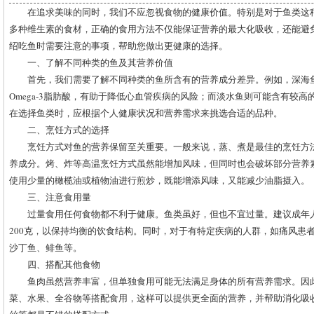
在追求美味的同时，我们不应忽视食物的健康价值。特别是对于鱼类这种富
多种维生素的食材，正确的食用方法不仅能保证营养的最大化吸收，还能避
绍吃鱼时需要注意的事项，帮助您做出更健康的选择。
一、了解不同种类的鱼及其营养价值
首先，我们需要了解不同种类的鱼所含有的营养成分差异。例如，深海
Omega-3脂肪酸，有助于降低心血管疾病的风险；而淡水鱼则可能含有较
在选择鱼类时，应根据个人健康状况和营养需求来挑选合适的品种。
二、烹饪方式的选择
烹饪方式对鱼的营养保留至关重要。一般来说，蒸、煮是最佳的烹饪方
养成分。烤、炸等高温烹饪方式虽然能增加风味，但同时也会破坏部分营养
使用少量的橄榄油或植物油进行煎炒，既能增添风味，又能减少油脂摄入。
三、注意食用量
过量食用任何食物都不利于健康。鱼类虽好，但也不宜过量。建议成年人每
200克，以保持均衡的饮食结构。同时，对于有特定疾病的人群，如痛风患
沙丁鱼、鲱鱼等。
四、搭配其他食物
鱼肉虽然营养丰富，但单独食用可能无法满足身体的所有营养需求。因
菜、水果、全谷物等搭配食用，这样可以提供更全面的营养，并帮助消化吸