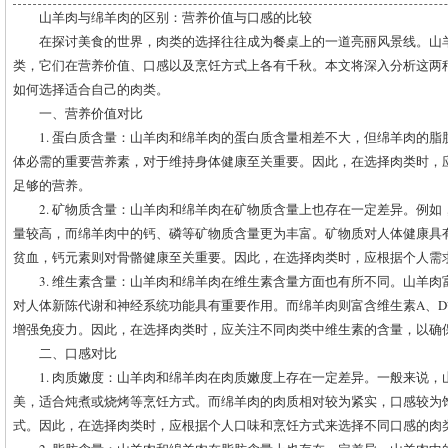
山羊肉与绵羊肉的区别：营养价值与口感的比较
在探讨美食的世界，肉类的选择往往成为餐桌上的一道亮丽风景线。山
类，它们在营养价值、口感以及烹饪方式上各有千秋。本文将深入分析这两
如何选择适合自己的肉类。
一、营养价值对比
1. 蛋白质含量：山羊肉和绵羊肉的蛋白质含量相差不大，但绵羊肉的
体必需的重要营养素，对于维持身体健康至关重要。因此，在选择肉类时，
足够的营养。
2. 矿物质含量：山羊肉和绵羊肉在矿物质含量上也存在一定差异。例
量较高，而绵羊肉中的钙、磷等矿物质含量更为丰富。矿物质对人体健康具
贫血，钙元素则对骨骼健康至关重要。因此，在选择肉类时，应根据个人需
3. 维生素含量：山羊肉和绵羊肉在维生素含量方面也有所不同。山羊肉
对人体新陈代谢和神经系统功能具有重要作用。而绵羊肉则富含维生素A、
增强免疫力。因此，在选择肉类时，应关注不同肉类中维生素的含量，以确
二、口感对比
1. 肉质嫩度：山羊肉和绵羊肉在肉质嫩度上存在一定差异。一般来说
美，适合炖煮或烧烤等烹饪方式。而绵羊肉的肉质相对较为紧实，口感较为
式。因此，在选择肉类时，应根据个人口味和烹饪方式来选择不同口感的肉