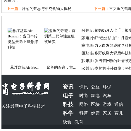
关键词：
上一篇：
洋葱的禁忌与相克食物大揭秘
下一篇：
三文鱼的营养
[
环保
]
八旬奶奶月入七千：银
[
家电
]
小虾“愚公移山”：丹霞米虾
[
家电
]
压力大白发能逆转？科
[
区块
]
徒步野线爆火背后科技
[
快讯
]
14岁男孩网购竹叶青被
悬浮盆栽Air Bo...
鲨鱼的奇迹：首...
[
公益
]
73岁奶奶带孙群像：科
资讯
快讯
公益
环保
电子
时尚
家电
汽车
科技
网络
区块
游戏
通信
关注最新电子科学技术
科学
科普
健康
家居
育儿
饮食
教育