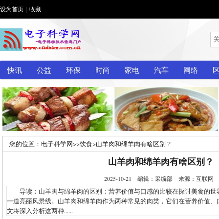
设为首页
|
收藏
快讯
公益
环保
时尚
家电
汽车
网络
您的位置：
电子科学网
>>
饮食
>
山羊肉和绵羊肉有啥区别？
山羊肉和绵羊肉有啥区别？
2025-10-21 编辑：采编部 来源：互联
导读：山羊肉与绵羊肉的区别：营养价值与口感的比较在探讨美食的世
一道亮丽风景线。山羊肉和绵羊肉作为两种常见的肉类，它们在营养价值、
文将深入分析这两种......