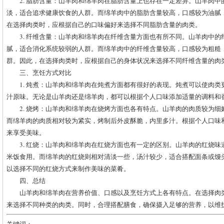
2. 脂肪含量：山羊肉和绵羊肉在脂肪含量上也存在一定差异。山羊肉
淡，适合追求健康饮食的人群。而绵羊肉中的脂肪含量较高，口感较为油腻
在选择肉类时，应根据自己的口味偏好来选择不同脂肪含量的肉类。
3. 纤维含量：山羊肉和绵羊肉在纤维含量方面也有所不同。山羊肉中
腻，适合消化系统较弱的人群。而绵羊肉中的纤维含量较高，口感较为粗糙
群。因此，在选择肉类时，应根据自己的身体状况来选择不同纤维含量的肉
三、烹饪方式对比
1. 炖煮：山羊肉和绵羊肉在炖煮方面都有很好的表现。炖煮可以使肉
汁原味。无论是山羊肉还是绵羊肉，都可以根据个人口味添加适量的调料和
2. 烧烤：山羊肉和绵羊肉在烧烤方面也各有特点。山羊肉的肉质较为
而绵羊肉的肉质相对较为紧实，烤制后外皮酥脆，内里多汁。根据个人口味
来享受美味。
3. 红烧：山羊肉和绵羊肉在红烧方面也有一定的区别。山羊肉的红烧
米饭食用。而绵羊肉的红烧则相对清淡一些，汤汁较少，适合搭配面条或馒
以选择不同的红烧方式来制作美味的菜肴。
四、总结
山羊肉和绵羊肉在营养价值、口感以及烹饪方式上各有特点。在选择肉
来选择不同种类的肉类。同时，合理搭配膳食，确保摄入足够的营养，以维