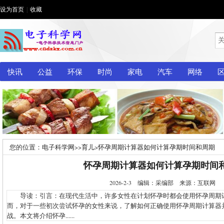
设为首页
|
收藏
快讯
公益
环保
时尚
家电
汽车
网络
您的位置：
电子科学网
>>
育儿
>
怀孕周期计算器如何计算孕期时间和周期
怀孕周期计算器如何计算孕期时间
2026-2-3 编辑：采编部 来源：互联网
导读：引言：在现代生活中，许多女性在计划怀孕时都会使用怀孕周期
而，对于一些初次尝试怀孕的女性来说，了解如何正确使用怀孕周期计算器
战。本文将介绍怀孕......