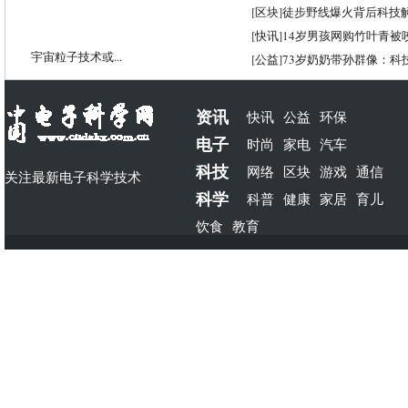
[
区块
]
徒步野线爆火背后科技
[
快讯
]
14岁男孩网购竹叶青被
宇宙粒子技术或...
[
公益
]
73岁奶奶带孙群像：科
资讯
快讯
公益
环保
电子
时尚
家电
汽车
科技
网络
区块
游戏
通信
关注最新电子科学技术
科学
科普
健康
家居
育儿
饮食
教育