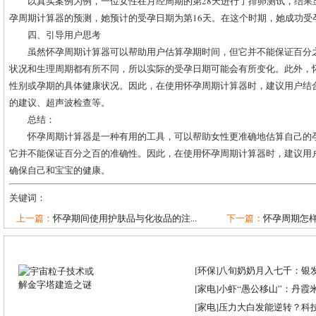
以真实案例为例，一位女性在月经周期的第28天进行了排卵测试，结果
孕周期计算器的预测，她预计的受孕日期为第16天。在这个时期，她成功受
四、引导用户思考
虽然怀孕周期计算器可以帮助用户估算孕期时间，但它并不能保证百分
状况和生理周期都有所不同，所以实际的受孕日期可能会有所变化。此外，
性别或孕期的具体健康状况。因此，在使用怀孕周期计算器时，建议用户结
的建议、超声波检查等。
总结：
怀孕周期计算器是一种有用的工具，可以帮助女性更准确地估算自己的
它并不能保证百分之百的准确性。因此，在使用怀孕周期计算器时，建议用
确保自己和宝宝的健康。
关键词：
上一篇：
怀孕期间使用护肤品与化妆品的注...
下一篇：
怀孕周期怎
[
环保
]
八旬奶奶月入七千：银
[
家电
]
小虾“愚公移山”：丹霞米虾
[
家电
]
压力大白发能逆转？科